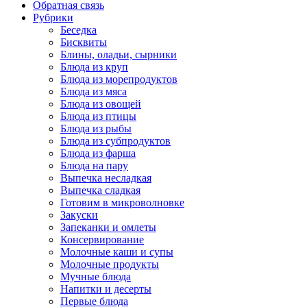
Обратная связь
Рубрики
Беседка
Бисквиты
Блины, оладьи, сырники
Блюда из круп
Блюда из морепродуктов
Блюда из мяса
Блюда из овощей
Блюда из птицы
Блюда из рыбы
Блюда из субпродуктов
Блюда из фарша
Блюда на пару
Выпечка несладкая
Выпечка сладкая
Готовим в микроволновке
Закуски
Запеканки и омлеты
Консервирование
Молочные каши и супы
Молочные продукты
Мучные блюда
Напитки и десерты
Первые блюда