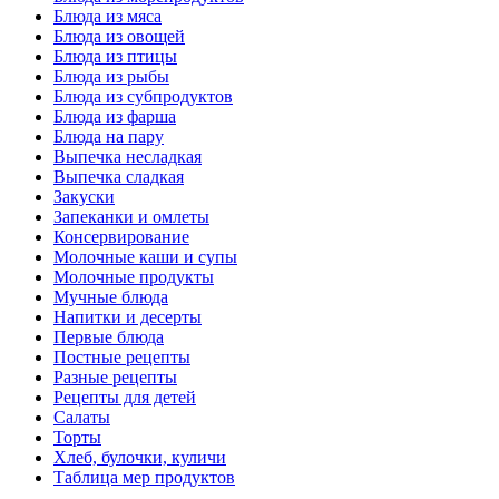
Блюда из мяса
Блюда из овощей
Блюда из птицы
Блюда из рыбы
Блюда из субпродуктов
Блюда из фарша
Блюда на пару
Выпечка несладкая
Выпечка сладкая
Закуски
Запеканки и омлеты
Консервирование
Молочные каши и супы
Молочные продукты
Мучные блюда
Напитки и десерты
Первые блюда
Постные рецепты
Разные рецепты
Рецепты для детей
Салаты
Торты
Хлеб, булочки, куличи
Таблица мер продуктов