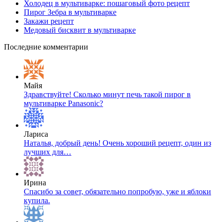
Холодец в мультиварке: пошаговый фото рецепт
Пирог Зебра в мультиварке
Закажи рецепт
Медовый бисквит в мультиварке
Последние комментарии
Майя
Здравствуйте! Сколько минут печь такой пирог в
мультиварке Panasonic?
Лариса
Наталья, добрый день! Очень хороший рецепт, один из
лучших для…
Ирина
Спасибо за совет, обязательно попробую, уже и яблоки
купила.