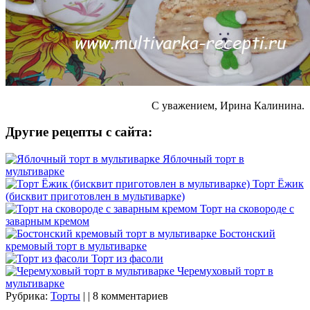
С уважением, Ирина Калинина.
Другие рецепты с сайта:
Яблочный торт в
мультиварке
Торт Ёжик
(бисквит приготовлен в мультиварке)
Торт на сковороде с
заварным кремом
Бостонский
кремовый торт в мультиварке
Торт из фасоли
Черемуховый торт в
мультиварке
Рубрика:
Торты
| | 8 комментариев