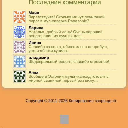
Последние комментарии
Майя
Здравствуйте! Сколько минут печь такой
пирог в мультиварке Panasonic?
Лариса
Наталья, добрый день! Очень хороший
рецепт, один из лучших для…
Ирина
Спасибо за совет, обязательно попробую,
уже и яблоки купила.
владимир
Шедевральный рецепт, спасибо огромное!
Анна
Вообще в Эстонии мульгикапсад готовят с
жирной свининой,первый раз вижу…
Игорь
Здравствуйте. А точнее: сколько картофеля в
килограммах? Он же по…
Copyright © 2011-2026 Копирование запрещено.
Жанна
До сих пор его пеку и каждый раз захожу
подглядеть…
Елена
Благодарю, отличный рецепт! Я так готовила
и сырую курочку, и…