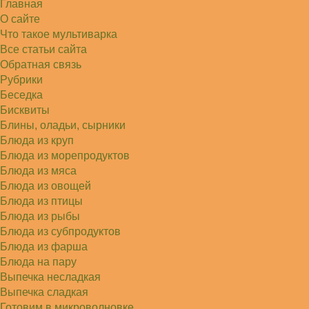
Главная
Алексей
Попробовал в хлебопечке Panasonic SD-253.
О сайте
Немного уменьшил - до 2…
Что такое мультиварка
Света
Все статьи сайта
Советую простой рецепт как готовили наши
бабушки, на 5 минут…
Обратная связь
Рубрики
Беседка
Бисквиты
Блины, оладьи, сырники
Блюда из круп
Блюда из морепродуктов
Блюда из мяса
Блюда из овощей
Блюда из птицы
Блюда из рыбы
Блюда из субпродуктов
Блюда из фарша
Блюда на пару
Выпечка несладкая
Выпечка сладкая
Готовим в микроволновке