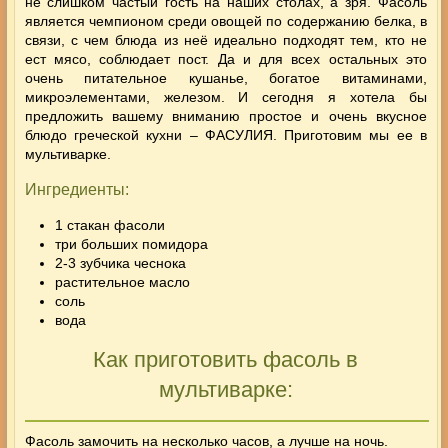
не слишком частый гость на наших столах, а зря. Фасоль
является чемпионом среди овощей по содержанию белка, в
связи, с чем блюда из неё идеально подходят тем, кто не
ест мясо, соблюдает пост. Да и для всех остальных это
очень питательное кушанье, богатое витаминами,
микроэлементами, железом.
И сегодня я хотела бы
предложить вашему вниманию простое и очень вкусное
блюдо греческой кухни –
ФАСУЛИЯ
. Приготовим мы ее
в
мультиварке
.
Ингредиенты:
1 стакан фасоли
три больших помидора
2-3 зубчика чеснока
растительное масло
соль
вода
Как приготовить фасоль в
мультиварке:
Фасоль замочить на несколько часов, а лучше на ночь.