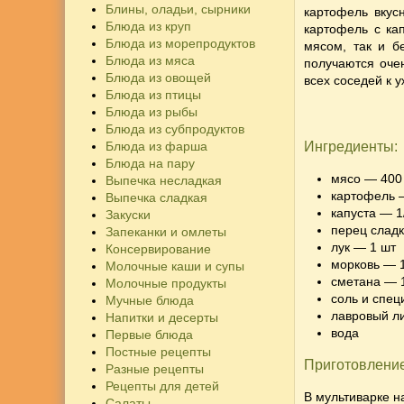
Блины, оладьи, сырники
картофель вкус
Блюда из круп
картофель с ка
Блюда из морепродуктов
мясом, так и б
Блюда из мяса
получаются очен
Блюда из овощей
всех соседей к 
Блюда из птицы
Блюда из рыбы
Блюда из субпродуктов
Блюда из фарша
Ингредиенты:
Блюда на пару
мясо — 400
Выпечка несладкая
картофель —
Выпечка сладкая
капуста — 1
Закуски
перец сладк
Запеканки и омлеты
лук — 1 шт
Консервирование
морковь — 
Молочные каши и супы
сметана — 
Молочные продукты
соль и спец
Мучные блюда
лавровый л
Напитки и десерты
вода
Первые блюда
Постные рецепты
Приготовление
Разные рецепты
Рецепты для детей
В мультиварке н
Салаты