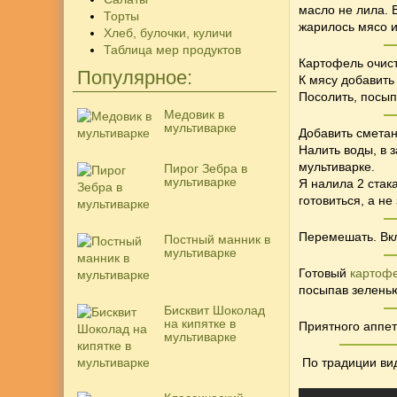
масло не лила. 
Торты
жарилось мясо и 
Хлеб, булочки, куличи
Таблица мер продуктов
Картофель очист
Популярное:
К мясу добавить
Посолить, посып
Медовик в
мультиварке
Добавить сметан
Налить воды, в 
мультиварке.
Пирог Зебра в
мультиварке
Я налила 2 стак
готовиться, а н
Перемешать. Вк
Постный манник в
мультиварке
Готовый
картофе
посыпав зеленью
Бисквит Шоколад
на кипятке в
Приятного аппети
мультиварке
По традиции вид