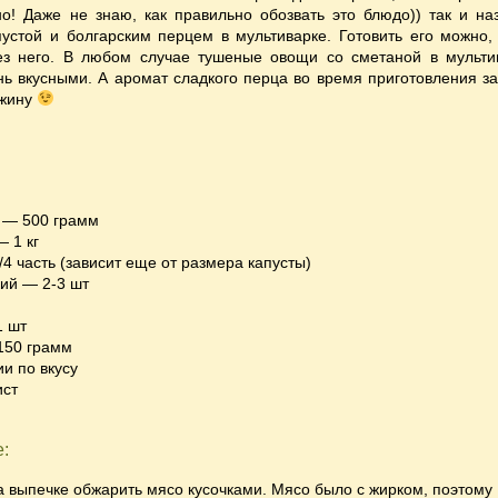
но! Даже не знаю, как правильно обозвать это блюдо)) так и на
пустой и болгарским перцем в мультиварке
. Готовить его можно,
ез него. В любом случае тушеные овощи со сметаной в мульти
ь вкусными. А аромат сладкого перца во время приготовления за
ужину
 — 500 грамм
 1 кг
/4 часть (зависит еще от размера капусты)
ий — 2-3 шт
1 шт
150 грамм
ии по вкусу
ист
:
а выпечке обжарить мясо кусочками. Мясо было с жирком, поэтому