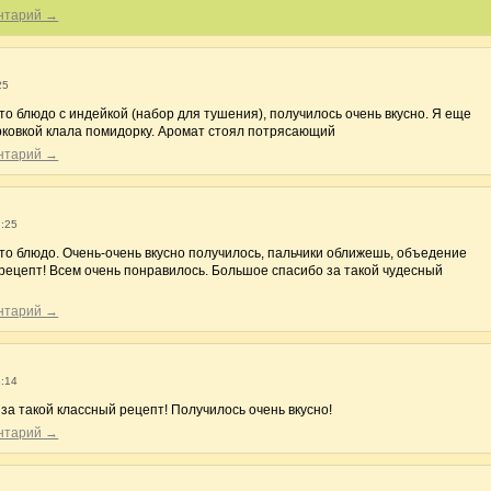
ентарий →
25
то блюдо с индейкой (набор для тушения), получилось очень вкусно. Я еще
орковкой клала помидорку. Аромат стоял потрясающий
ентарий →
7:25
это блюдо. Очень-очень вкусно получилось, пальчики оближешь, объедение
рецепт! Всем очень понравилось. Большое спасибо за такой чудесный
ентарий →
8:14
за такой классный рецепт! Получилось очень вкусно!
ентарий →