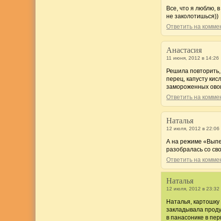
Все, что я люблю, 
не заколотишься))
Ответить на комм
Анастасия
11 июня, 2012 в 14:26
Решила повторить, 
перец, капусту кис
замороженных овощ
Ответить на комм
Наталья
12 июля, 2012 в 22:06
А на режиме «Выпе
разобралась со сво
Ответить на комм
Наталья
12 июля, 2012 в 23:32
Наталья, картошку
закладывала проду
в панасонике в пе