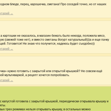
в одном блюде, перец, карошечка, сметана! Про соседей точно, но от наших
ентарий →
а картошки не оказалось, в магазин бежать было некогда, положила мясо,
лую (свежей тоже нет), и вместо сметаны йогурт натуральный)))а и еще пачку
ей. Готовится! Не знаю что получится, надеюсь будет съедобно))
ентарий →
чка» нужно готовить с закрытой или открытой крышкой? Не совсем ещё
ей мультиваркой, а рецепт хочется попробовать.
ентарий →
 с капустой готовила с закрытой крышкой, периодически открывала крышку и
кты.
рвых трех режимах нельзя открывать крышку, в остальных можно