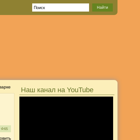
варке
Наш канал на YouTube
е
65
овить