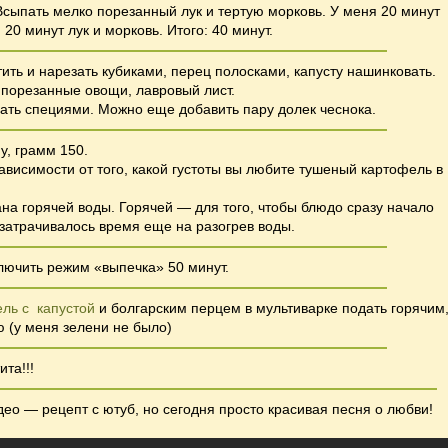
Всыпать мелко порезанный лук и тертую морковь. У меня 20 минут
20 минут лук и морковь. Итого: 40 минут.
ить и нарезать кубиками, перец полосками, капусту нашинковать.
 порезанные овощи, лавровый лист.
ать специями. Можно еще добавить пару долек чеснока.
у, грамм 150.
зависимости от того, какой густоты вы любите тушеный картофель в
ана горячей воды. Горячей — для того, чтобы блюдо сразу начало
е затрачивалось время еще на разогрев воды.
лючить режим «выпечка» 50 минут.
ль с капустой
и болгарским перцем в мультиварке
подать горячим
 (у меня зелени не было)
та!!!
ео — рецепт с ютуб, но сегодня просто красивая песня о любви!