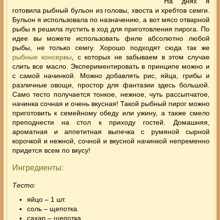
На днях я
готовила рыбный бульон из головы, хвоста и хребтов семги.
Бульон я использовала по назначению, а вот мясо отварной
рыбы я решила пустить в ход для приготовления пирога. По
идее вы можете использовать филе абсолютно любой
рыбы, не только семгу. Хорошо подходят сюда так же
рыбные консервы
, с которых не забываем в этом случае
слить все масло.
Экспериментировать в принципе можно и
с самой начинкой. Можно добавлять рис, яйца, грибы и
различные овощи, простор для фантазии здесь большой.
Само тесто получается тонкое, нежное, чуть рассыпчатое,
начинка сочная и очень вкусная! Такой рыбный пирог можно
приготовить к семейному обеду или ужину, а также смело
преподнести на стол к приходу гостей. Домашняя,
ароматная и аппетитная выпечка с румяной сырной
корочкой и нежной, сочной и вкусной начинкой непременно
придется всем по вкусу!
Ингредиенты:
Тесто:
яйцо – 1 шт.
соль – щепотка.
сахар – щепотка.