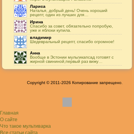
Лариса
Наталья, добрый день! Очень хороший
рецепт, один из лучших для…
Ирина
Спасибо за совет, обязательно попробую,
уже и яблоки купила.
владимир
Шедевральный рецепт, спасибо огромное!
Анна
Вообще в Эстонии мульгикапсад готовят с
жирной свининой,первый раз вижу…
Игорь
Здравствуйте. А точнее: сколько картофеля в
килограммах? Он же по…
Copyright © 2011-2026 Копирование запрещено.
Жанна
До сих пор его пеку и каждый раз захожу
подглядеть…
Елена
Благодарю, отличный рецепт! Я так готовила
и сырую курочку, и…
Главная
Алексей
Попробовал в хлебопечке Panasonic SD-253.
О сайте
Немного уменьшил - до 2…
Что такое мультиварка
Света
Все статьи сайта