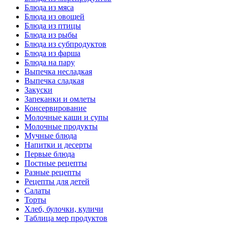
Блюда из мяса
Блюда из овощей
Блюда из птицы
Блюда из рыбы
Блюда из субпродуктов
Блюда из фарша
Блюда на пару
Выпечка несладкая
Выпечка сладкая
Закуски
Запеканки и омлеты
Консервирование
Молочные каши и супы
Молочные продукты
Мучные блюда
Напитки и десерты
Первые блюда
Постные рецепты
Разные рецепты
Рецепты для детей
Салаты
Торты
Хлеб, булочки, куличи
Таблица мер продуктов