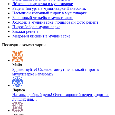
Яблочная шарлотка в мультиварке
Рецепт йогурта в мультиварке Панасоник
Насыпной яблочный пирог в мультиварке
Банановый чизкейк в мультиварке
Холодец в мультиварке: пошаговый фото рецепт
Пирог Зебра в мультиварке
Закажи рецепт
Медовый бисквит в мультиварке
Последние комментарии
Майя
Здравствуйте! Сколько минут печь такой пирог в
мультиварке Panasonic?
Лариса
Наталья, добрый день! Очень хороший рецепт, один из
лучших для…