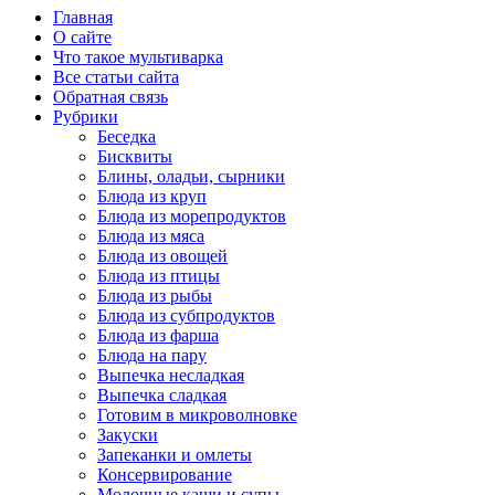
Главная
О сайте
Что такое мультиварка
Все статьи сайта
Обратная связь
Рубрики
Беседка
Бисквиты
Блины, оладьи, сырники
Блюда из круп
Блюда из морепродуктов
Блюда из мяса
Блюда из овощей
Блюда из птицы
Блюда из рыбы
Блюда из субпродуктов
Блюда из фарша
Блюда на пару
Выпечка несладкая
Выпечка сладкая
Готовим в микроволновке
Закуски
Запеканки и омлеты
Консервирование
Молочные каши и супы