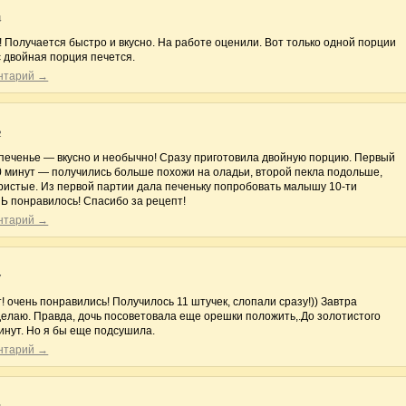
4
! Получается быстро и вкусно. На работе оценили. Вот только одной порции
 двойная порция печется.
ентарий →
2
 печенье — вкусно и необычно! Сразу приготовила двойную порцию. Первый
0 минут — получились больше похожи на оладьи, второй пекла подольше,
истые. Из первой партии дала печеньку попробовать малышу 10-ти
Ь понравилось! Спасибо за рецепт!
ентарий →
7
! очень понравились! Получилось 11 штучек, слопали сразу!)) Завтра
елаю. Правда, дочь посоветовала еще орешки положить,.До золотистого
инут. Но я бы еще подсушила.
ентарий →