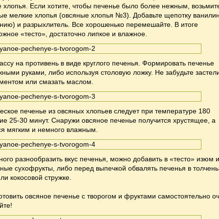
 хлопья. Если хотите, чтобы печенье было более нежным, возьмит
ые мелкие хлопья (овсяные хлопья №3). Добавьте щепотку ванилин
нию) и разрыхлитель. Все хорошенько перемешайте. В итоге
ожное «тесто», достаточно липкое и влажное.
ссу на противень в виде круглого печенья. Формировать печенье
ными руками, либо используя столовую ложку. Не забудьте застел
ментом или смазать маслом.
еское печенье из овсяных хлопьев следует при температуре 180
ние 25-30 минут. Снаружи овсяное печенье получится хрустящее, а
ся мягким и немного влажным.
ного разнообразить вкус печенья, можно добавить в «тесто» изюм 
ные сухофрукты, либо перед выпечкой обвалять печенья в толчен
или кокосовой стружке.
готовить овсяное печенье с творогом и фруктами самостоятельно о
йте!