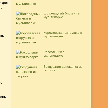
е для
а,
Шоколадный бисквит в
мультиварке
Королевская ватрушка в
ить
мультиварке
Рассольник в
мультиварке
Воздушная запеканка из
творога
и
ых
чень