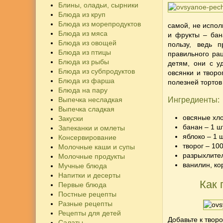
Блины, оладьи, сырники
Блюда из круп
Блюда из морепродуктов
самой, не испол
Блюда из мяса
и фрукты – бан
Блюда из овощей
пользу, ведь 
Блюда из птицы
правильного ра
Блюда из рыбы
детям, они с у
Блюда из субпродуктов
овсянки и творо
Блюда из фарша
полезней тортов
Блюда на пару
Выпечка несладкая
Ингредиенты:
Выпечка сладкая
овсяные хло
Закуски
банан – 1 ш
Запеканки и омлеты
яблоко – 1 
Консервирование
творог – 100
Молочные каши и супы
разрыхлитель
Молочные продукты
ванилин, ко
Мучные блюда
Напитки и десерты
Как 
Первые блюда
Постные рецепты
Разные рецепты
Рецепты для детей
Добавьте к твор
Салаты