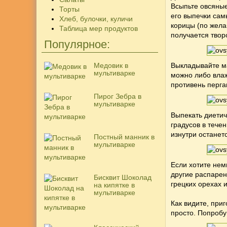
Всыпьте овсяные
Торты
его выпечки сам
Хлеб, булочки, куличи
корицы (по жела
Таблица мер продуктов
получается твор
Популярное:
Медовик в
Выкладывайте ма
мультиварке
можно либо влаж
противень перга
Пирог Зебра в
мультиварке
Выпекать диетич
градусов в тече
изнутри останет
Постный манник в
мультиварке
Если хотите нем
другие распарен
Бисквит Шоколад
грецких орехах 
на кипятке в
мультиварке
Как видите, при
просто. Попробу