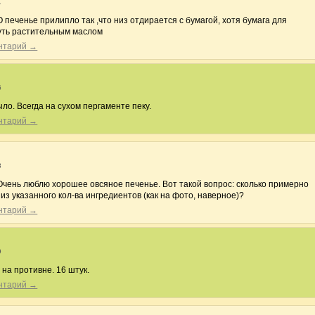
1
 печенье прилипло так ,что низ отдирается с бумагой, хотя бумага для
уть растительным маслом
ентарий →
6
ыло. Всегда на сухом пергаменте пеку.
ентарий →
8
Очень люблю хорошее овсяное печенье. Вот такой вопрос: сколько примерно
из указанного кол-ва ингредиентов (как на фото, наверное)?
ентарий →
9
 на противне. 16 штук.
ентарий →