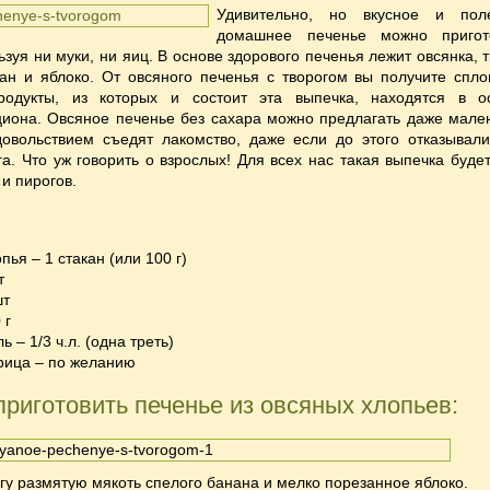
Удивительно, но вкусное и пол
домашнее печенье можно пригот
ьзуя ни муки, ни яиц. В основе здорового печенья лежит овсянка, 
ан и яблоко. От овсяного печенья с творогом вы получите спл
продукты, из которых и состоит эта выпечка, находятся в о
циона.
Овсяное печенье без сахара можно предлагать даже мале
довольствием съедят лакомство, даже если до этого отказывали
га. Что уж говорить о взрослых! Для всех нас такая выпечка будет
 и пирогов.
пья – 1 стакан (или 100 г)
т
шт
 г
 – 1/3 ч.л. (одна треть)
рица – по желанию
приготовить печенье из овсяных хлопьев:
огу размятую мякоть спелого банана и мелко порезанное яблоко.