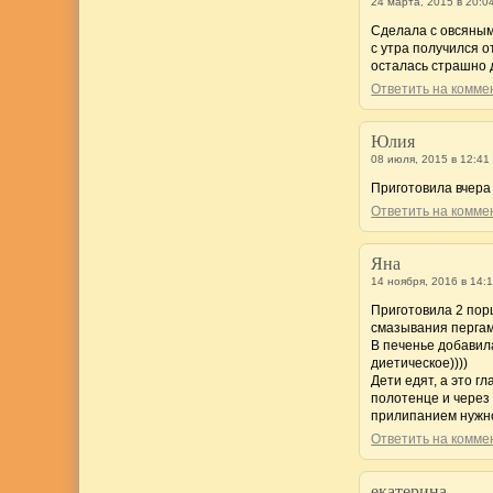
24 марта, 2015 в 20:0
Сделала с овсяными
с утра получился о
осталась страшно д
Ответить на комм
Юлия
08 июля, 2015 в 12:41
Приготовила вчера 
Ответить на комм
Яна
14 ноября, 2016 в 14:
Приготовила 2 пор
смазывания перга
В печенье добавила
диетическое))))
Дети едят, а это 
полотенце и через
прилипанием нужно
Ответить на комм
екатерина