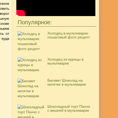
езное
овить
творог
ошную
Популярное:
снове
ньким
Холодец в мультиварке:
сь от
пошаговый фото рецепт
 куда
Холодец из курицы в
мультиварке
Бисквит Шоколад на
кипятке в мультиварке
Шоколадный торт Панчо
с вишней в мультиварке