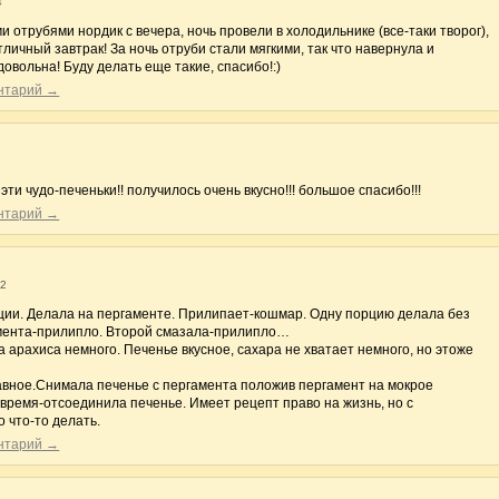
4
 отрубями нордик с вечера, ночь провели в холодильнике (все-таки творог),
тличный завтрак! За ночь отруби стали мягкими, так что навернула и
овольна! Буду делать еще такие, спасибо!:)
ентарий →
эти чудо-печеньки!! получилось очень вкусно!!! большое спасибо!!!
ентарий →
12
ции. Делала на пергаменте. Прилипает-кошмар. Одну порцию делала без
мента-прилипло. Второй смазала-прилипло…
 арахиса немного. Печенье вкусное, сахара не хватает немного, но этоже
главное.Снимала печенье с пергамента положив пергамент на мокрое
 время-отсоединила печенье. Имеет рецепт право на жизнь, но с
 что-то делать.
ентарий →