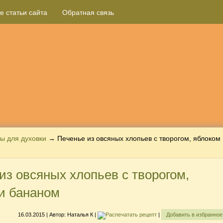
е статьи сайта
Обратная связь
ы для духовки
→ Печенье из овсяных хлопьев с творогом, яблоком
из овсяных хлопьев с творогом,
и бананом
16.03.2015
| Автор:
Наталья К
|
|
Добавить в избранно