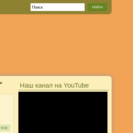
 и
Наш канал на YouTube
е
40