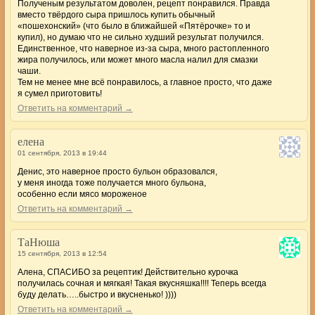
Полученым результатом доволен, рецепт понравился. Правда
вместо твёрдого сыра пришлось купить обычный
«пошехонский» (что было в ближайшей «Пятёрочке» то и
купил), но думаю что не сильно худший результат получился.
Единственное, что наверное из-за сыра, много растопленного
жира получилось, или может много масла налил для смазки
чаши.
Тем не менее мне всё понравилось, а главное просто, что даже
я сумел приготовить!
Ответить на комментарий →
елена
01 сентября, 2013 в 19:44
Денис, это наверное просто бульон образовался,
у меня иногда тоже получается много бульона,
особенно если мясо мороженое
Ответить на комментарий →
ТаНюша
15 сентября, 2013 в 12:54
Алена, СПАСИБО за рецептик! Действительно курочка
получилась сочная и мягкая! Такая вкусняшка!!!! Теперь всегда
буду делать…..быстро и вкусненько! ))))
Ответить на комментарий →