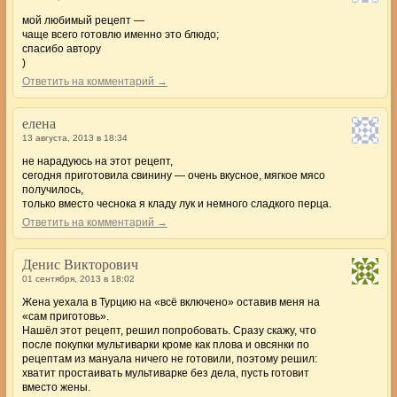
мой любимый рецепт —
чаще всего готовлю именно это блюдо;
спасибо автору
)
Ответить на комментарий →
елена
13 августа, 2013 в 18:34
не нарадуюсь на этот рецепт,
сегодня приготовила свинину — очень вкусное, мягкое мясо
получилось,
только вместо чеснока я кладу лук и немного сладкого перца.
Ответить на комментарий →
Денис Викторович
01 сентября, 2013 в 18:02
Жена уехала в Турцию на «всё включено» оставив меня на
«сам приготовь».
Нашёл этот рецепт, решил попробовать. Сразу скажу, что
после покупки мультиварки кроме как плова и овсянки по
рецептам из мануала ничего не готовили, поэтому решил:
хватит простаивать мультиварке без дела, пусть готовит
вместо жены.