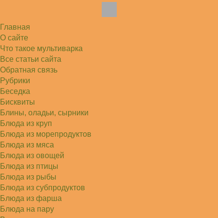
Елена
Благодарю, отличный рецепт! Я так готовила
и сырую курочку, и…
Главная
Алексей
Попробовал в хлебопечке Panasonic SD-253.
О сайте
Немного уменьшил - до 2…
Что такое мультиварка
Света
Все статьи сайта
Советую простой рецепт как готовили наши
бабушки, на 5 минут…
Обратная связь
Рубрики
Беседка
Бисквиты
Блины, оладьи, сырники
Блюда из круп
Блюда из морепродуктов
Блюда из мяса
Блюда из овощей
Блюда из птицы
Блюда из рыбы
Блюда из субпродуктов
Блюда из фарша
Блюда на пару