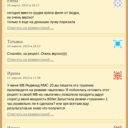
елена
19 марта, 2013 в 18:17
сегодня вместо грудки взяла филе от бедра,
ну очень вкусно!
только я еще на донышко лучку порезала
Ответить на комментарий →
Татьяна
10 апреля, 2013 в 18:13
Спасибо, за рецепт. Очень вкусно))))
Ответить на комментарий →
Ирина
17 апреля, 2013 в 17:38
У меня МВ Редмонд RMC-20,вы пишете,что тушение
производите на режиме «выпечка» Я побоялась готовить этот
рецепт в своей МВ на «выпечке»,пожалела продукты,вдруг
сгорят,у меня мощность 800вт.Запустила режим «тушение» 1
час,правильно ли я сделала? или зря всетаки,жду
результатов,не знаю что получится
Ответить на комментарий →
Ирина