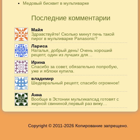
Медовый бисквит в мультиварке
Последние комментарии
Майя
Здравствуйте! Сколько минут печь такой
пирог в мультиварке Panasonic?
Лариса
Наталья, добрый день! Очень хороший
рецепт, один из лучших для…
Ирина
Спасибо за совет, обязательно попробую,
уже и яблоки купила.
владимир
Шедевральный рецепт, спасибо огромное!
Анна
Вообще в Эстонии мульгикапсад готовят с
жирной свининой,первый раз вижу…
Игорь
Здравствуйте. А точнее: сколько картофеля в
килограммах? Он же по…
Copyright © 2011-2026 Копирование запрещено.
Жанна
До сих пор его пеку и каждый раз захожу
подглядеть…