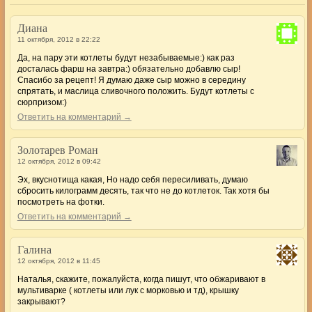
Диана
11 октября, 2012 в 22:22
Да, на пару эти котлеты будут незабываемые:) как раз
досталась фарш на завтра:) обязательно добавлю сыр!
Спасибо за рецепт! Я думаю даже сыр можно в середину
спрятать, и маслица сливочного положить. Будут котлеты с
сюрпризом:)
Ответить на комментарий →
Золотарев Роман
12 октября, 2012 в 09:42
Эх, вкуснотища какая, Но надо себя пересиливать, думаю
сбросить килограмм десять, так что не до котлеток. Так хотя бы
посмотреть на фотки.
Ответить на комментарий →
Галина
12 октября, 2012 в 11:45
Наталья, скажите, пожалуйста, когда пишут, что обжаривают в
мультиварке ( котлеты или лук с морковью и тд), крышку
закрывают?