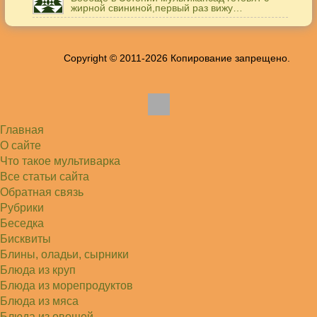
жирной свининой,первый раз вижу…
Игорь
Здравствуйте. А точнее: сколько картофеля в
килограммах? Он же по…
Copyright © 2011-2026 Копирование запрещено.
Жанна
До сих пор его пеку и каждый раз захожу
подглядеть…
Елена
Благодарю, отличный рецепт! Я так готовила
и сырую курочку, и…
Главная
Алексей
Попробовал в хлебопечке Panasonic SD-253.
О сайте
Немного уменьшил - до 2…
Что такое мультиварка
Света
Все статьи сайта
Советую простой рецепт как готовили наши
бабушки, на 5 минут…
Обратная связь
Рубрики
Беседка
Бисквиты
Блины, оладьи, сырники
Блюда из круп
Блюда из морепродуктов
Блюда из мяса
Блюда из овощей