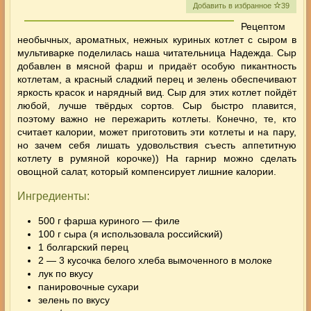
Добавить в избранное
39
Рецептом
необычных, ароматных, нежных
куриных котлет с сыром в
мультиварке
поделилась наша читательница Надежда. Сыр
добавлен в мясной фарш и придаёт особую пикантность
котлетам, а красный сладкий перец и зелень обеспечивают
яркость красок и нарядный вид. Сыр для этих котлет пойдёт
любой, лучше твёрдых сортов. Сыр быстро плавится,
поэтому важно не пережарить котлеты.
Конечно, те, кто
считает калории, может приготовить эти котлеты и на пару,
но зачем себя лишать удовольствия съесть аппетитную
котлету в румяной корочке)) На гарнир можно сделать
овощной салат, который компенсирует лишние калории.
Ингредиенты:
500 г фарша куриного — филе
100 г сыра (я использовала российский)
1 болгарский перец
2 — 3 кусочка белого хлеба вымоченного в молоке
лук по вкусу
панировочные сухари
зелень по вкусу