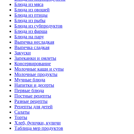
Блюда из мяса
Блюда из овощей
Блюда из птицы
Блюда из рыбы
Блюда из субпродуктов
Блюда из фарша
Блюда на пару
Выпечка несладкая
Выпечка сладкая
Закуски
Запеканки и омлеты
Консервирование
Молочные каши и супы
Молочные продукты
Мучные блюда
Напитки и десерты
Первые блюда
Постные рецепты
Разные рецепты
Рецепты для детей
Салаты
Торты
Хлеб, булочки, куличи
Таблица мер продуктов