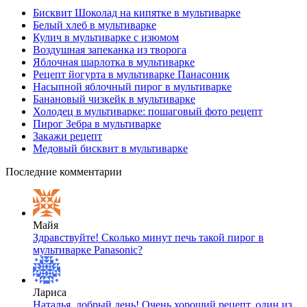
Бисквит Шоколад на кипятке в мультиварке
Белый хлеб в мультиварке
Кулич в мультиварке с изюмом
Воздушная запеканка из творога
Яблочная шарлотка в мультиварке
Рецепт йогурта в мультиварке Панасоник
Насыпной яблочный пирог в мультиварке
Банановый чизкейк в мультиварке
Холодец в мультиварке: пошаговый фото рецепт
Пирог Зебра в мультиварке
Закажи рецепт
Медовый бисквит в мультиварке
Последние комментарии
Майя
Здравствуйте! Сколько минут печь такой пирог в
мультиварке Panasonic?
Лариса
Наталья, добрый день! Очень хороший рецепт, один из