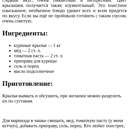
сладкий вкус, очень пикантный и интересный. Цвет
крылышек получается также изумительный.
Это поистине
изысканное, необычное блюдо удивит всех и всем придется
по вкусу. Если вы ещё не пробовали готовить с таким соусом,
очень советую.
Ингредиенты:
куриные крылья — 1 кг
мёд — 2 ст. л.
томатная паста — 2 ст. л.
приправа для курицы
соль и перец
масло подсолнечное
Приготовление:
Крылья вымыть и обсушить, при желании можно разделить
их по суставам.
Для маринада в чашке смешать, мед, томатную пасту (у меня
кетчуп), добавить приправу, соль, перец. Кто любит поострее,