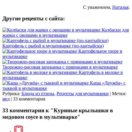
С уважением,
Наталья
.
Другие рецепты с сайта:
Колбаски для
жарки с овощами в мультиварке
Картофель с рыбой в мультиварке (по-хантыйски)
Картофельное пюре в
мультиварке
Творожно-рисовая запеканка с пряниками в мультиварке
Картофель в молоке в
мультиварке
Каша «Дружба» с
тыквой в мультиварке
Рубрика:
Блюда из птицы
,
Рецепты для мультиварки
| Метки:
мед
| 33 комментария
33 комментария к "Куриные крылышки в
медовом соусе в мультиварке"