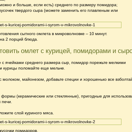
можно и больше, если есть) среднего по размеру помидора;
усочек твердого сыра (можете заменить его плавленым или
.
товления сытного омлета в микроволновке – 10 минут.
на 2 порций блюда.
товить омлет с курицей, помидорами и сыр
е с ячейками среднего размера сыр, помидор порежьте мелкими
ки курицы поломайте еще мельче.
 молоком, майонезом, добавьте специи и хорошенько все взболта
 формы (керамические или стеклянные), пригодные для использов
 печи.
ожите слой куриного мяса.
 кусочки помидоров.