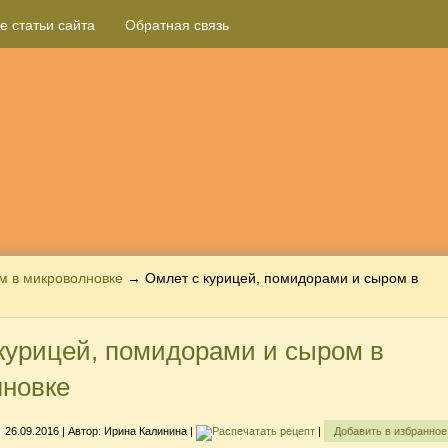
е статьи сайта
Обратная связь
м в микроволновке
→ Омлет с курицей, помидорами и сыром в
курицей, помидорами и сыром в
лновке
26.09.2016
| Автор:
Ирина Калинина
|
|
Добавить в избранно