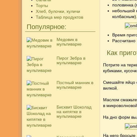
половинка (
Торты
небольшой к
Хлеб, булочки, куличи
колбасным)
Таблица мер продуктов
Популярное:
Время приго
Медовик в
Рассчитано 
мультиварке
Как приго
Пирог Зебра в
мультиварке
Потрите на терк
кубиками, кусоч
Смешайте яйцо с
Постный манник в
мультиварке
вилкой.
Маслом смажьте
в микроволновой
Бисквит Шоколад
на кипятке в
мультиварке
На дно форм выл
На него бросьте