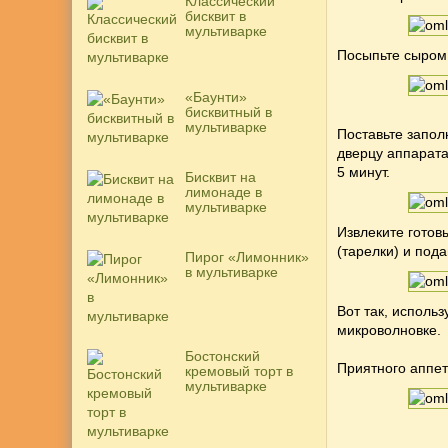
Классический
бисквит в
мультиварке
Посыпьте сыром 
«Баунти»
бисквитный в
мультиварке
Поставьте запол
дверцу аппарата
5 минут.
Бисквит на
лимонаде в
мультиварке
Извлеките готов
(тарелки) и пода
Пирог «Лимонник»
в мультиварке
Вот так, использ
микроволновке.
Бостонский
Приятного аппети
кремовый торт в
мультиварке