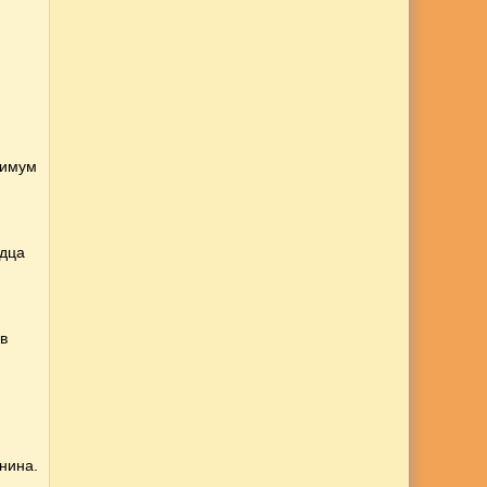
имум
юдца
 в
нина.