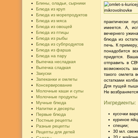
Блины, оладьи, сырники
Блюда из круп
Блюда из морепродуктов
Блюда из мяса
практически пу
Блюда из овощей
имеется. А, ис
Блюда из птицы
вечернего ужина
Блюда из рыбы
блюда
из остатк
Блюда из субпродуктов
печь. К примеру
Блюда из фарша
понадобится вс
Блюда на пару
придется. Ваш
Выпечка несладкая
отправить в СВ
Выпечка сладкая
возможность за
Закуски
такого омлета 
Запеканки и омлеты
остатками колба
Консервирование
Для пущей пышн
Молочные каши и супы
Не возбраняется
Молочные продукты
Мучные блюда
Ингредиенты:
Напитки и десерты
кусочки вар
Первые блюда
куриное яйц
Постные рецепты
специи;
Разные рецепты
30 мл. свеж
Рецепты для детей
20 г. майоне
Салаты