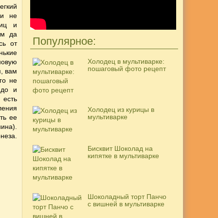
легкий
 и не
иц и
ем да
Популярное:
сь от
нькие
Холодец в мультиварке:
новую
пошаговый фото рецепт
, вам
го не
юдо и
 есть
ления
Холодец из курицы в
мультиварке
ть ее
ина).
неза.
Бисквит Шоколад на
кипятке в мультиварке
Шоколадный торт Панчо
с вишней в мультиварке