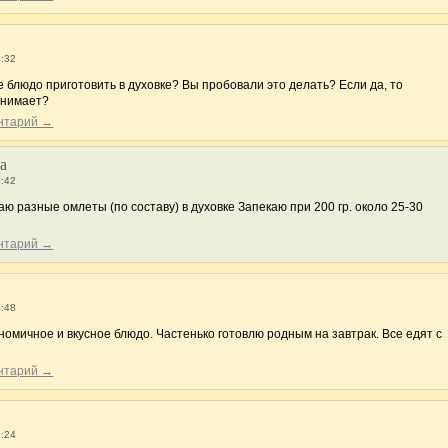
4:32
 блюдо приготовить в духовке? Вы пробовали это делать? Если да, то
анимает?
ентарий →
а
1:42
аю разные омлеты (по составу) в духовке Запекаю при 200 гр. около 25-30
ентарий →
4:48
номичное и вкусное блюдо. Частенько готовлю родным на завтрак. Все едят с
ентарий →
7:24