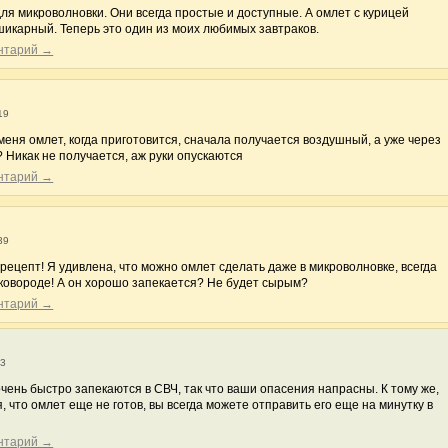
ля микроволновки. Они всегда простые и доступные. А омлет с курицей
шикарный. Теперь это один из моих любимых завтраков.
ентарий →
19
меня омлет, когда приготовится, сначала получается воздушный, а уже через
 Никак не получается, аж руки опускаются
ентарий →
39
рецепт! Я удивлена, что можно омлет сделать даже в микроволновке, всегда
сковороде! А он хорошо запекается? Не будет сырым?
ентарий →
13
чень быстро запекаются в СВЧ, так что ваши опасения напрасны. К тому же,
, что омлет еще не готов, вы всегда можете отправить его еще на минутку в
ентарий →