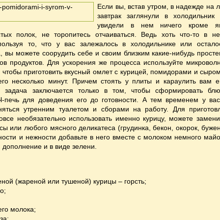
Если вы, встав утром, в надежде на 
завтрак заглянули в холодильник
увидели в нем ничего кроме я
стых полок, не торопитесь отчаиваться. Ведь хоть что-то в н
пользуя то, что у вас залежалось в холодильнике или остало
, вы можете соорудить себе и своим близким какие-нибудь просте
ов продуктов. Для ускорения же процесса используйте микровол
, чтобы приготовить вкусный омлет с курицей, помидорами и сыром
его несколько минут. Причем стоять у плиты и караулить вам е
а задача заключается только в том, чтобы сформировать бл
Ч-печь для доведения его до готовности. А тем временем у вас
няться утренним туалетом и сборами на работу. Для приготов
вовсе необязательно использовать именно курицу, можете замени
сы или любого мясного деликатеса (грудинка, бекон, окорок, бужен
ости и нежности добавьте в него вместе с молоком немного майо
 дополнение и в виде зелени.
еной (жареной или тушеной) курицы – горсть;
о;
его молока;
за;