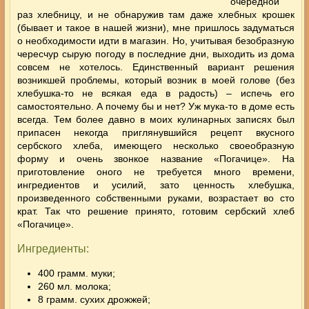
очередной
раз хлебницу, и не обнаружив там даже хлебных крошек
(бывает и такое в нашей жизни), мне пришлось задуматься
о необходимости идти в магазин. Но, учитывая безобразную
чересчур сырую погоду в последние дни, выходить из дома
совсем не хотелось. Единственный вариант решения
возникшей проблемы, который возник в моей голове (без
хлебушка-то не всякая еда в радость)
– испечь его
самостоятельно. А почему бы и нет? Уж мука-то в доме есть
всегда. Тем более давно в моих кулинарных записях был
припасен некогда приглянувшийся рецепт вкусного
сербского хлеба, имеющего несколько своеобразную
форму и очень звонкое название «Погачице». На
приготовление оного не требуется много времени,
ингредиентов и усилий, зато ценность хлебушка,
произведенного собственными руками, возрастает во сто
крат. Так что решение принято, готовим сербский хлеб
«Погачице».
Ингредиенты:
400 грамм. муки;
260 мл. молока;
8 грамм. сухих дрожжей;