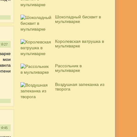
Шоколадный бисквит в
мультиварке
Королевская ватрушка в
е
27
мультиварке
варке
я мои
авила
Рассольник в
мультиварке
тепени
Воздушная запеканка из
творога
е
45