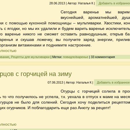
28.06.2013 | Автор: Наталья К |
Добавить в избранн
Сегодня варенье мы вари
вкуснейшей, ароматнейшей, душ
ки с помощью кухонной помощницы – мультиварки. Хвостики, кон
ь с ягодки, но мы их удалили и будем варить варенье исключитель
то варенье никого не сможет оставить равнодушным, открыв ба
аренья
и скушав ложечку, вы получите заряд энергии, прилив
организм витаминами и поднимите настроение.
олностью
ование
,
Рецепты для мультиварки
| Метки:
повидло/варенье
| 33 комментария
рцов с горчицей на зиму
07.06.2013 | Автор: Наталья К |
Добавить в избранно
Огурцы с горчицей
солила в пр
ь то что получилось не успела, т.к. уехала в отпуск к маме на мес
огурцов не было для солений. Сегодня хочу поделиться рецептом
щих огурчиков. И поблагодарить еще раз Анюту за рецепт!
олностью