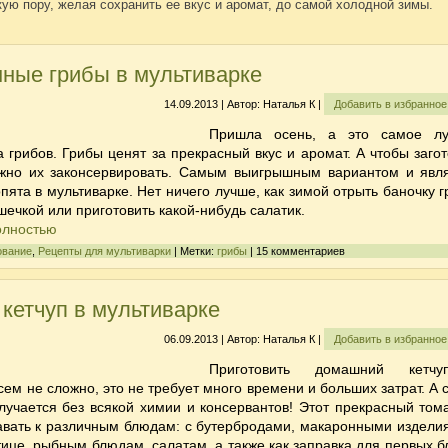
ую пору, желая сохранить ее вкус и аромат, до самой холодной зимы.
ные грибы в мультиварке
14.09.2013 | Автор: Наталья К |
Добавить в избранно
Пришла осень, а это самое л
 грибов. Грибы ценят за прекрасный вкус и аромат. А чтобы загот
жно их законсервировать. Самым выигрышным вариантом и явл
пята в мультиварке
. Нет ничего лучше, как зимой отрыть баночку 
ошечкой или приготовить какой-нибудь салатик.
олностью
ование
,
Рецепты для мультиварки
| Метки:
грибы
| 15 комментариев
кетчуп в мультиварке
06.09.2013 | Автор: Наталья К |
Добавить в избранно
Приготовить
домашний кетч
ем не сложно, это не требует много времени и больших затрат. А 
лучается без всякой химии и консервантов! Этот прекрасный том
авать к различным блюдам: с бутербродами, макаронными изделия
птице, рыбным блюдам, салатам, а также как заправка для первых б