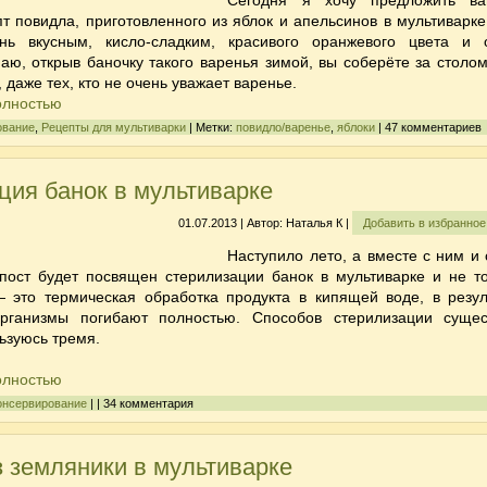
Сегодня я хочу предложить в
пт повидла
, приготовленного
из яблок и апельсинов в мультиварке
ень вкусным, кисло-сладким, красивого оранжевого цвета и 
ю, открыв баночку такого варенья зимой, вы соберёте за столом
 даже тех, кто не очень уважает варенье.
олностью
ование
,
Рецепты для мультиварки
| Метки:
повидло/варенье
,
яблоки
| 47 комментариев
ция банок в мультиварке
01.07.2013 | Автор: Наталья К |
Добавить в избранно
Наступило лето, а вместе с ним и 
т пост будет посвящен
стерилизации банок в мультиварке
и не то
 это термическая обработка продукта в кипящей воде, в резул
организмы погибают полностью. Способов стерилизации сущес
льзуюсь тремя.
олностью
онсервирование
| | 34 комментария
з земляники в мультиварке