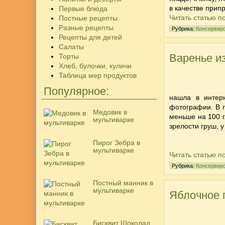
в качестве прип
Первые блюда
Читать статью п
Постные рецепты
Разные рецепты
Рубрика:
Консервир
Рецепты для детей
Салаты
Варенье из
Торты
Хлеб, булочки, куличи
Таблица мер продуктов
Популярное:
нашла в интер
фотографии. В п
Медовик в
меньше на 100 г.
мультиварке
зрелости груш, 
Пирог Зебра в
мультиварке
Читать статью п
Рубрика:
Консервир
Постный манник в
мультиварке
Яблочное 
Бисквит Шоколад