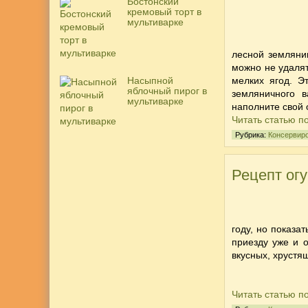
Бостонский
кремовый торт в
мультиварке
лесной земляни
можно не удалят
Насыпной
мелких ягод. Э
яблочный пирог в
земляничного в
мультиварке
наполните свой 
Читать статью п
Рубрика:
Консервир
Рецепт огу
году, но показат
приезду уже и 
вкусных, хрустя
Читать статью п