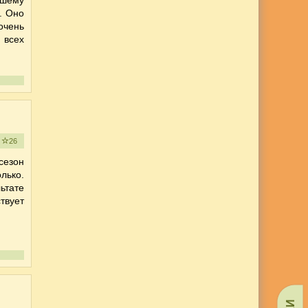
ашему
. Оно
очень
 всех
е
26
сезон
лько.
ьтате
твует