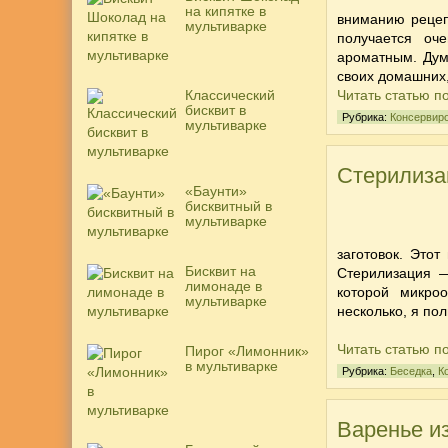
на кипятке в
вниманию
реце
мультиварке
получается оч
ароматным. Дума
своих домашних,
Классический
Читать статью п
бисквит в
Рубрика:
Консервир
мультиварке
Стерилиза
«Баунти»
бисквитный в
мультиварке
заготовок. Это
Бисквит на
Стерилизация —
лимонаде в
которой микро
мультиварке
несколько, я по
Читать статью п
Пирог «Лимонник»
в мультиварке
Рубрика:
Беседка
,
К
Варенье и