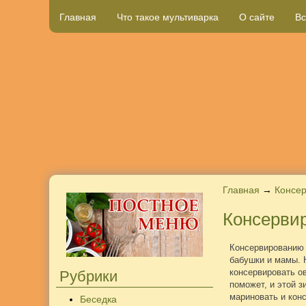
Главная
Что такое мультиварка
О сайте
Вс
Главная
→
Консе
Консерви
Консервированию 
бабушки и мамы. Н
консервировать ов
Рубрики
поможет, и этой 
мариновать и конс
Беседка