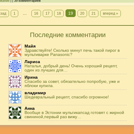
ование
| | 39 комментариев
…
19
азад
1
16
17
18
20
21
вперед »
Последние комментарии
Майя
Здравствуйте! Сколько минут печь такой пирог в
мультиварке Panasonic?
Лариса
Наталья, добрый день! Очень хороший рецепт,
один из лучших для…
Ирина
Спасибо за совет, обязательно попробую, уже и
яблоки купила.
владимир
Шедевральный рецепт, спасибо огромное!
Анна
Вообще в Эстонии мульгикапсад готовят с жирной
свининой,первый раз вижу…
Игорь
Здравствуйте. А точнее: сколько картофеля в
килограммах? Он же по…