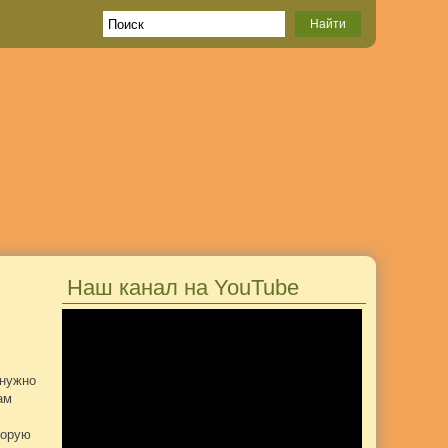
Наш канал на YouTube
 нужно
ам
торую