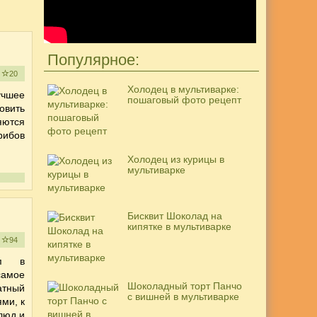
Популярное:
е
20
Холодец в мультиварке:
учшее
пошаговый фото рецепт
овить
яются
грибов
Холодец из курицы в
мультиварке
Бисквит Шоколад на
кипятке в мультиварке
е
94
уп в
самое
Шоколадный торт Панчо
атный
с вишней в мультиварке
ми, к
люд и