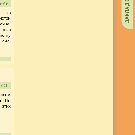
ЗАКЛАДКИ
ое
9
м из
истой
ечно,
но из
ночку
 сил,
е
36
ошлом
яц. По
 этих