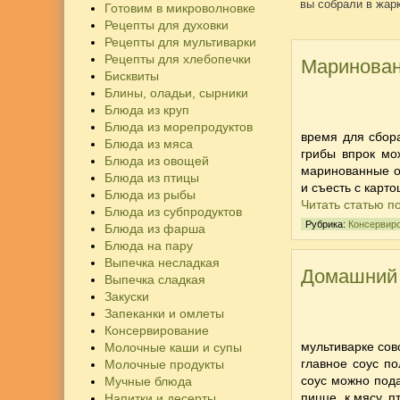
вы собрали в жарк
Готовим в микроволновке
Рецепты для духовки
Рецепты для мультиварки
Рецепты для хлебопечки
Маринован
Бисквиты
Блины, оладьи, сырники
Блюда из круп
Блюда из морепродуктов
время для сбора
Блюда из мяса
грибы впрок мо
Блюда из овощей
маринованные о
Блюда из птицы
и съесть с карт
Блюда из рыбы
Читать статью п
Блюда из субпродуктов
Рубрика:
Консервир
Блюда из фарша
Блюда на пару
Выпечка несладкая
Домашний 
Выпечка сладкая
Закуски
Запеканки и омлеты
Консервирование
мультиварке
совс
Молочные каши и супы
главное соус по
Молочные продукты
соус можно под
Мучные блюда
пицце, к мясу, 
Напитки и десерты