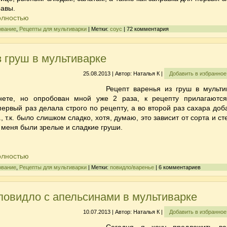
равы.
олностью
ование
,
Рецепты для мультиварки
| Метки:
соус
| 72 комментария
 груш в мультиварке
25.08.2013 | Автор: Наталья К |
Добавить в избранно
Рецепт варенья из груш в мульти
нете, но опробован мной уже 2 раза, к рецепту прилагаютс
ервый раз делала строго по рецепту, а во второй раз сахара доб
, т.к. было слишком сладко, хотя, думаю, это зависит от сорта и с
у меня были зрелые и сладкие груши.
олностью
ование
,
Рецепты для мультиварки
| Метки:
повидло/варенье
| 6 комментариев
повидло с апельсинами в мультиварке
10.07.2013 | Автор: Наталья К |
Добавить в избранно