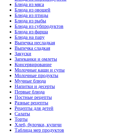
Блюда из мяса
Блюда из овощей
Блюда из птицы
Блюда из рыбы
Блюда из субпродуктов
Блюда из фарша
Блюда на пару
Выпечка несладкая
Выпечка сладкая
Закуски
Запеканки и омлеты
Консервирование
Молочные каши и супы
Молочные продукты
Мучные блюда
Напитки и десерты
Первые блюда
Постные рецепты
Разные рецепты
Рецепты для детей
Салаты
Торты
Хлеб, булочки, куличи
Таблица мер продуктов