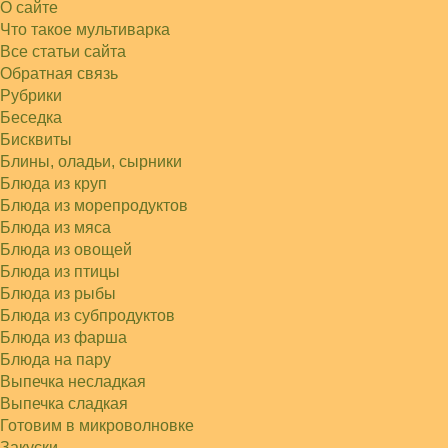
Попробовал в хлебопечке Panasonic SD-253.
О сайте
Немного уменьшил - до 2…
Что такое мультиварка
Света
Все статьи сайта
Советую простой рецепт как готовили наши
бабушки, на 5 минут…
Обратная связь
Рубрики
Беседка
Бисквиты
Блины, оладьи, сырники
Блюда из круп
Блюда из морепродуктов
Блюда из мяса
Блюда из овощей
Блюда из птицы
Блюда из рыбы
Блюда из субпродуктов
Блюда из фарша
Блюда на пару
Выпечка несладкая
Выпечка сладкая
Готовим в микроволновке
Закуски