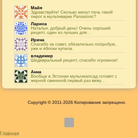
Майя
Здравствуйте! Сколько минут печь такой
пирог в мультиварке Panasonic?
Лариса
Наталья, добрый день! Очень хороший
рецепт, один из лучших для…
Ирина
Спасибо за совет, обязательно попробую,
уже и яблоки купила.
владимир
Шедевральный рецепт, спасибо огромное!
Анна
Вообще в Эстонии мульгикапсад готовят с
жирной свининой,первый раз вижу…
Игорь
Здравствуйте. А точнее: сколько картофеля в
килограммах? Он же по…
Copyright © 2011-2026 Копирование запрещено.
Жанна
До сих пор его пеку и каждый раз захожу
подглядеть…
Елена
Благодарю, отличный рецепт! Я так готовила
и сырую курочку, и…
Главная
Алексей