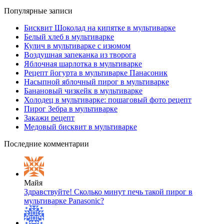
Популярные записи
Бисквит Шоколад на кипятке в мультиварке
Белый хлеб в мультиварке
Кулич в мультиварке с изюмом
Воздушная запеканка из творога
Яблочная шарлотка в мультиварке
Рецепт йогурта в мультиварке Панасоник
Насыпной яблочный пирог в мультиварке
Банановый чизкейк в мультиварке
Холодец в мультиварке: пошаговый фото рецепт
Пирог Зебра в мультиварке
Закажи рецепт
Медовый бисквит в мультиварке
Последние комментарии
Майя
Здравствуйте! Сколько минут печь такой пирог в
мультиварке Panasonic?