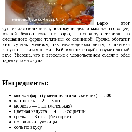
Варю этот
супчик для своих детей, поэтому не делаю зажарку из овощей,
мясной бульон тоже не варю, а использую
тефтели
из
смешанного фарша телятины со свининой. Гречка обогатит
этот супчик железом, так необходимым детям, а цветная
капуста – витаминами. Всё вместе создаёт изумительный
вкус. Уверена, что и взрослые с удовольствием съедят в обед
тарелку такого супа.
Ингредиенты:
мясной фарш (у меня телятина+свинина) — 300 г
картофель — 2 — 3 шт
морковь — 1 шт (маленькая)
цветная капуста — 4 — 5 соцветий
гречка — 3 ст. л. (без горки)
половинка луковицы
соль по вкусу