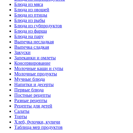
Блюда из мяса
Блюда из овощей
Блюда из птицы
Блюда из рыбы
Блюда из субпродуктов
Блюда из фарша
Блюда на пару
Выпечка несладкая
Выпечка сладкая
Закуски
Запеканки и омлеты
Консервирование
Молочные каши и супы
Молочные продукты
Мучные блюда
Напитки и десерты
Первые блюда
Постные рецепты
Разные рецепты
Рецепты для детей
Салаты
Торты
Хлеб, булочки, куличи
Таблица мер продуктов