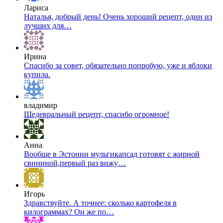
Лариса
Наталья, добрый день! Очень хороший рецепт, один из
лучших для…
Ирина
Спасибо за совет, обязательно попробую, уже и яблоки
купила.
владимир
Шедевральный рецепт, спасибо огромное!
Анна
Вообще в Эстонии мульгикапсад готовят с жирной
свининой,первый раз вижу…
Игорь
Здравствуйте. А точнее: сколько картофеля в
килограммах? Он же по…