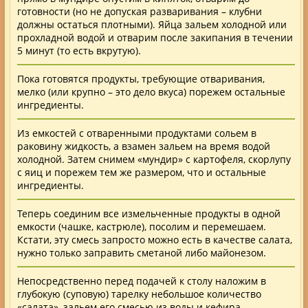
готовности (но не допуская разваривания – клубни
должны остаться плотными). Яйца зальем холодной или
прохладной водой и отварим после закипания в течении
5 минут (то есть вкрутую).
Пока готовятся продукты, требующие отваривания,
мелко (или крупно – это дело вкуса) порежем остальные
ингредиенты.
Из емкостей с отваренными продуктами сольем в
раковину жидкость, а взамен зальем на время водой
холодной. Затем снимем «мундир» с картофеля, скорлупу
с яиц и порежем тем же размером, что и остальные
ингредиенты.
Теперь соединим все измельченные продукты в одной
емкости (чашке, кастрюле), посолим и перемешаем.
Кстати, эту смесь запросто можно есть в качестве салата,
нужно только заправить сметаной либо майонезом.
Непосредственно перед подачей к столу наложим в
глубокую (суповую) тарелку небольшое количество
«салата», зальем его смесью из воды и кефира