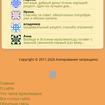
Наталья, добрый день! Очень хороший
рецепт, один из лучших для…
Ирина
Спасибо за совет, обязательно попробую,
уже и яблоки купила.
владимир
Шедевральный рецепт, спасибо огромное!
Анна
Вообще в Эстонии мульгикапсад готовят с
жирной свининой,первый раз вижу…
Игорь
Здравствуйте. А точнее: сколько картофеля
в килограммах? Он же по…
Copyright © 2011-2026 Копирование запрещено.
Жанна
До сих пор его пеку и каждый раз захожу
подглядеть…
Елена
Благодарю, отличный рецепт! Я так
готовила и сырую курочку, и…
Главная
Алексей
Попробовал в хлебопечке Panasonic SD-
О сайте
253. Немного уменьшил - до 2…
Что такое мультиварка
Света
Все статьи сайта
Советую простой рецепт как готовили
наши бабушки, на 5 минут…
Обратная связь