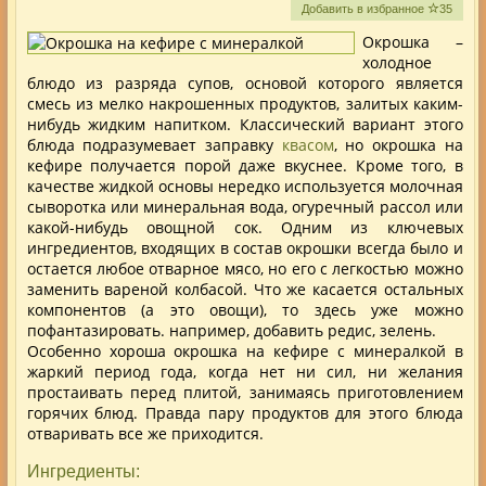
Добавить в избранное
35
Окрошка –
холодное
блюдо из разряда супов, основой которого является
смесь из мелко накрошенных продуктов, залитых каким-
нибудь жидким напитком. Классический вариант этого
блюда подразумевает заправку
квасом
, но окрошка на
кефире получается порой даже вкуснее. Кроме того, в
качестве жидкой основы нередко используется молочная
сыворотка или минеральная вода, огуречный рассол или
какой-нибудь овощной сок.
Одним из ключевых
ингредиентов, входящих в состав окрошки всегда было и
остается любое отварное мясо, но его с легкостью можно
заменить вареной колбасой. Что же касается остальных
компонентов (а это овощи), то здесь уже можно
пофантазировать. например, добавить редис, зелень.
Особенно хороша окрошка на кефире с минералкой в
жаркий период года, когда нет ни сил, ни желания
простаивать перед плитой, занимаясь приготовлением
горячих блюд. Правда пару продуктов для этого блюда
отваривать все же приходится.
Ингредиенты: