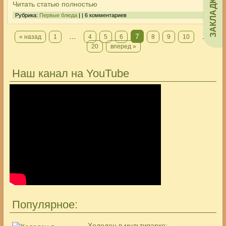
ЗАКЛАДКИ
Читать статью полностью
Рубрика:
Первые блюда
| | 6 комментариев
…
7
…
« назад
1
4
5
6
8
9
10
20
вперед »
Наш канал на YouTube
Популярное:
Холодец в мультиварке: