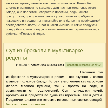
также овощные диетические супы и супы-пюре. Каким бы
сложным занятием не казалось для нас приготовление этого
блюда, оно является невероятно простым, ведь нашего
присутствия, при приготовлении супов, почти не требуется:
накрошите ингредиенты и всыпайте их в бульон, в необходимой
последовательности. А вот в какой именно, и какие продукты
понадобятся, вам поведают наши умелые мастера-кулинары, в
рубрике: «Первые блюда».
Суп из брокколи в мультиварке —
рецепты
14.03.2017 | Автор: Оксана Байбакова |
Добавить в избранное
92
Овощной суп
из брокколи в мультиварке с рисом – это вкусное и самое
главное, полезное блюдо! Готовить его можно как на основе
любого мясного бульона, так и просто на воде, в
зависимости от предпочтений. Суп получается яркий,
ароматный и придется по душе как взрослым, так и детям.
Предпочтительнее его готовить из сезонных свежих овощей
Читать статью полностью