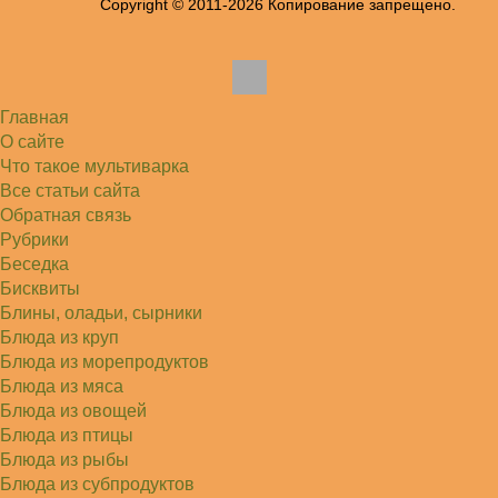
Copyright © 2011-2026 Копирование запрещено.
Жанна
До сих пор его пеку и каждый раз захожу
подглядеть…
Елена
Благодарю, отличный рецепт! Я так готовила
и сырую курочку, и…
Главная
Алексей
Попробовал в хлебопечке Panasonic SD-253.
О сайте
Немного уменьшил - до 2…
Что такое мультиварка
Света
Все статьи сайта
Советую простой рецепт как готовили наши
бабушки, на 5 минут…
Обратная связь
Рубрики
Беседка
Бисквиты
Блины, оладьи, сырники
Блюда из круп
Блюда из морепродуктов
Блюда из мяса
Блюда из овощей
Блюда из птицы
Блюда из рыбы
Блюда из субпродуктов