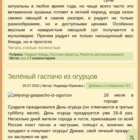
актуальны в любое время года, но чаще всего часто это
витаминное кушанье готовят в летний период, когда сезон
свежих овощей в самом разгаре, и радует не только
разнообразием, но и доступными ценами. Особенно
вкусным и наваристым овощной суп получается в
мультиварке. Причем радует не только насыщенный вкус
блюда, но и простота
Читать статью полностью
Рубрика:
Первые блюда
,
Постные рецепты
,
Рецепты для мультиварки
|
Метки:
рис
| 7 комментариев
Зелёный гаспачо из огурцов
20.07.2016 | Автор: Надежда Юрикова |
Добавить в избранное
2
16 июля в
городе
Суздале праздновался День огурца (он отмечается в третью
субботу июля). День огурца празднуется уже 16-й раз.
Несколько дней жители города и гости, приехавшие со всей
России поют песни и частушки, пляшут и, конечно же,
продают и покупают огурцы! Думаю, свой личный праздник
он заслужил не зря.