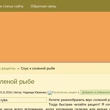
е статьи сайта
Обратная связь
е рецепты
→ Соус к соленой рыбе
оленой рыбе
03.11.2016
| Автор:
Надежда Юрикова
|
|
Добавить в избранно
Хотите разнообразить вкус соленой 
Тогда быстрее читайте рецепт! Я по
се чаще всего вспоминаю, когда купленная селедка или килька 