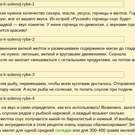
ске нужное количество сахара, масла, уксуса, горчицы и желток. Го
ую, всё от вашего вкуса. Из острой «Русской» горчицы соус будет
ладкой — вкус помягче. У меня горчица по-дижонски, с зернами гор
рится красиво!
зминаем вилкой желток и размешиваем содержимое миски до гладк
 не нужно: легонько, вилкой и круговыми движениями. Сначала
сло не захочет смешиваться с остальными продуктами, но потом в
сом рыбу, перемешаем, чтобы всем кусочкам досталось. Отправля
пару часов. А если рыба не соленая, то полить соусом при подаче.
 на вкус и сами определите, как его использовать! Возможно, захот
ь соусник рядом с рыбной нарезкой, и каждый возьмет сколько
а желтка соус получается какой-то бархатистый и нежный. И вообще,
во ингредиентов в этом рецепте очень хорошо сбалансировано! Эт
а хватит для одной средней
селедки
или для 300-400 грамм мелкой