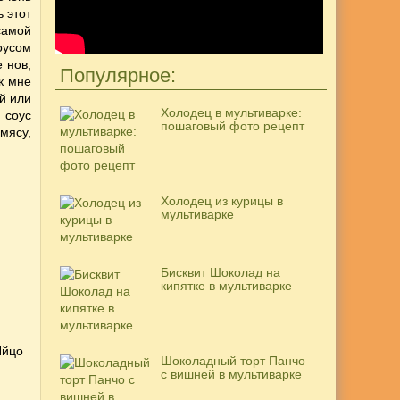
ь этот
самой
оусом
 нов,
Популярное:
ак мне
й или
Холодец в мультиварке:
 соус
пошаговый фото рецепт
мясу,
Холодец из курицы в
мультиварке
Бисквит Шоколад на
кипятке в мультиварке
Яйцо
Шоколадный торт Панчо
с вишней в мультиварке