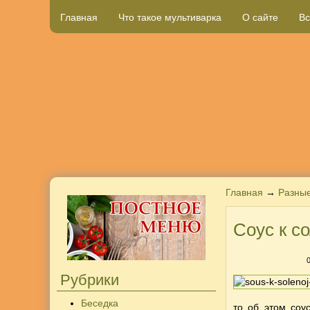
Главная
Что такое мультиварка
О сайте
Вс
Главная
→
Разны
Соус к с
Рубрики
Беседка
то об этом соу