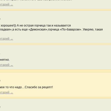
ентарий →
9
хорошее!)) А не острая горчица так и называется
ладкая»,а есть еще «Дижонская»,горчица «По-баварски». Уверяю, такая
ентарий →
1
онятно.
ентарий →
0
мое то что надо…Спасибо за рецепт!
ентарий →
0