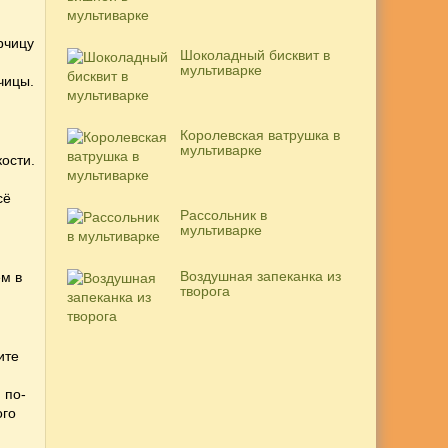
рчицу
Шоколадный бисквит в
мультиварке
чицы.
Королевская ватрушка в
мультиварке
ости.
сё
Рассольник в
мультиварке
Воздушная запеканка из
ем в
творога
ите
 по-
ого