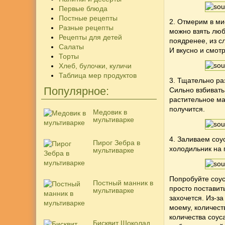
Первые блюда
Постные рецепты
2. Отмерим в ми
Разные рецепты
можно взять люб
Рецепты для детей
поядренее, из с
Салаты
И вкусно и смот
Торты
Хлеб, булочки, куличи
Таблица мер продуктов
3. Тщательно ра
Популярное:
Сильно взбивать
растительное ма
получится.
Медовик в
мультиварке
4. Заливаем соу
Пирог Зебра в
холодильник на 
мультиварке
Попробуйте соус
Постный манник в
просто поставит
мультиварке
захочется. Из-з
моему, количест
количества соус
Бисквит Шоколад