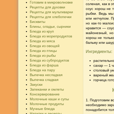
Готовим в микроволновке
соленая, как в э
Рецепты для духовки
соус хорош не т
Рецепты для мультиварки
рыбки.
Ведь мы 
Рецепты для хлебопечки
или кетчупом. 
Бисквиты
но как-то малои
Блины, оладьи, сырники
нравится — соус
Блюда из круп
майонезный, но 
Блюда из морепродуктов
хорош не только
Блюда из мяса
балыку или шаурм
Блюда из овощей
Блюда из птицы
Ингредиенты:
Блюда из рыбы
Блюда из субпродуктов
растительно
Блюда из фарша
сахар — 1 ч
Блюда на пару
столовый ук
Выпечка несладкая
вареный жел
Выпечка сладкая
горчица гот
Закуски
Запеканки и омлеты
Консервирование
Молочные каши и супы
1. Подготовим в
Молочные продукты
необходимо зара
Мучные блюда
понадобится тол
Напитки и десерты