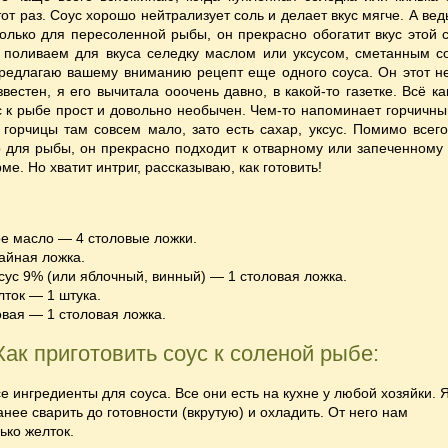
тот раз. Соус хорошо нейтрализует соль и делает вкус мягче. А вед
олько для пересоленной рыбы, он прекрасно обогатит вкус этой 
поливаем для вкуса селедку маслом или уксусом, сметанным с
Предлагаю вашему вниманию рецепт еще одного соуса. Он этот не
звестен, я его вычитала ооочень давно, в какой-то газетке. Всё к
 к рыбе прост и довольно необычен. Чем-то напоминает горчичны
горчицы там совсем мало, зато есть сахар, уксус. Помимо всего
 для рыбы, он прекрасно подходит к отварному или запеченному 
е. Но хватит интриг, рассказываю, как готовить!
е масло — 4 столовые ложки.
айная ложка.
сус 9% (или яблочный, винный) — 1 столовая ложка.
ток — 1 штука.
овая — 1 столовая ложка.
Как приготовить соус к соленой рыбе:
се ингредиенты для соуса. Все они есть на кухне у любой хозяйки. 
нее сварить до готовности (вкрутую) и охладить. От него нам
ько желток.