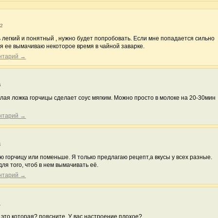
22
 легкий и понятный , нужно будет попробовать. Если мне попадается сильно
 я ее вымачиваю некоторое время в чайной заварке.
ентарий →
6
лая ложка горчицы сделает соус мягким. Можно просто в молоке на 20-30мин
ентарий →
4
 горчицу или поменьше. Я только предлагаю рецепт,а вкусы у всех разные.
для того, чтоб в нем вымачивать её.
ентарий →
1
 это которая? поясните. У вас настроение плохое?