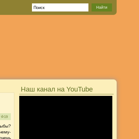
Наш канал на YouTube
е
19
рыбы?
чему-
очень