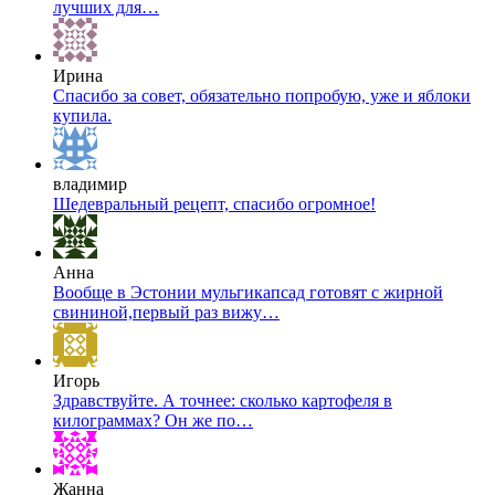
лучших для…
Ирина
Спасибо за совет, обязательно попробую, уже и яблоки
купила.
владимир
Шедевральный рецепт, спасибо огромное!
Анна
Вообще в Эстонии мульгикапсад готовят с жирной
свининой,первый раз вижу…
Игорь
Здравствуйте. А точнее: сколько картофеля в
килограммах? Он же по…
Жанна