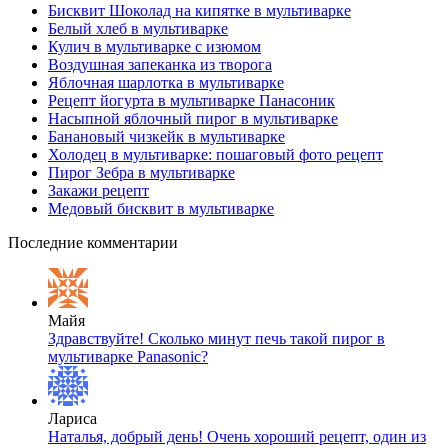
Бисквит Шоколад на кипятке в мультиварке
Белый хлеб в мультиварке
Кулич в мультиварке с изюмом
Воздушная запеканка из творога
Яблочная шарлотка в мультиварке
Рецепт йогурта в мультиварке Панасоник
Насыпной яблочный пирог в мультиварке
Банановый чизкейк в мультиварке
Холодец в мультиварке: пошаговый фото рецепт
Пирог Зебра в мультиварке
Закажи рецепт
Медовый бисквит в мультиварке
Последние комментарии
Майя
Здравствуйте! Сколько минут печь такой пирог в
мультиварке Panasonic?
Лариса
Наталья, добрый день! Очень хороший рецепт, один из