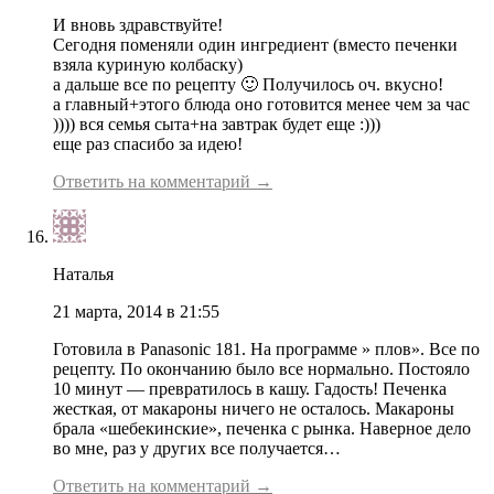
И вновь здравствуйте!
Сегодня поменяли один ингредиент (вместо печенки
взяла куриную колбаску)
а дальше все по рецепту 🙂 Получилось оч. вкусно!
а главный+этого блюда оно готовится менее чем за час
)))) вся семья сыта+на завтрак будет еще :)))
еще раз спасибо за идею!
Ответить на комментарий →
Наталья
21 марта, 2014 в 21:55
Готовила в Panasonic 181. На программе » плов». Все по
рецепту. По окончанию было все нормально. Постояло
10 минут — превратилось в кашу. Гадость! Печенка
жесткая, от макароны ничего не осталось. Макароны
брала «шебекинские», печенка с рынка. Наверное дело
во мне, раз у других все получается…
Ответить на комментарий →