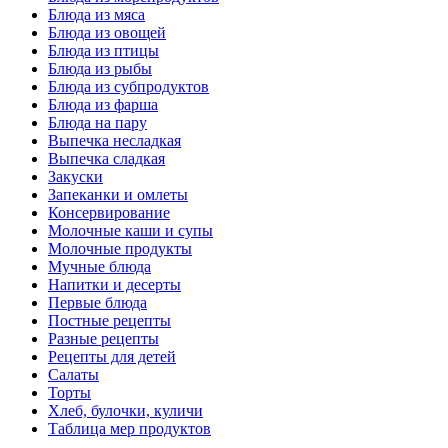
Блюда из мяса
Блюда из овощей
Блюда из птицы
Блюда из рыбы
Блюда из субпродуктов
Блюда из фарша
Блюда на пару
Выпечка несладкая
Выпечка сладкая
Закуски
Запеканки и омлеты
Консервирование
Молочные каши и супы
Молочные продукты
Мучные блюда
Напитки и десерты
Первые блюда
Постные рецепты
Разные рецепты
Рецепты для детей
Салаты
Торты
Хлеб, булочки, куличи
Таблица мер продуктов