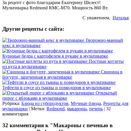
За рецепт с фото благодарим Екатерину Шелест!
Мультиварка Redmond RMC-M70. Мощность 860 Вт.
С уважением,
Наталья
Другие рецепты с сайта:
Творожно-манный
кекс в мультиварке
Куриные бедра с картофелем в рукаве в мультиварке
Постные котлеты
из нута в мультиварке
Свинина в
йогурте, запеченная в мультиварке
Тефтели в соусе из тыквы и помидоров в мультиварке
Открытый
пирог с яблоками в мультиварке
Рубрика:
Блюда из субпродуктов
,
Мучные блюда
,
Рецепты для
мультиварки
| Метки:
Redmond
,
макароны
,
печень
| 32
комментария
32 комментария к "Макароны с печенью в