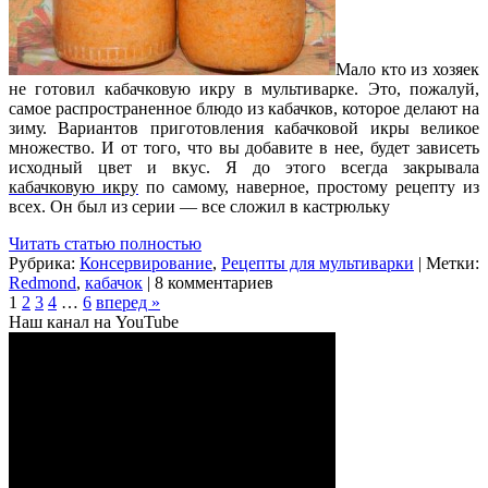
Мало кто из хозяек
не готовил кабачковую икру в мультиварке. Это, пожалуй,
самое распространенное блюдо из кабачков, которое делают на
зиму. Вариантов приготовления кабачковой икры великое
множество. И от того, что вы добавите в нее, будет зависеть
исходный цвет и вкус. Я до этого всегда закрывала
кабачковую икру
по самому, наверное, простому рецепту из
всех. Он был из серии — все сложил в кастрюльку
Читать статью полностью
Рубрика:
Консервирование
,
Рецепты для мультиварки
| Метки:
Redmond
,
кабачок
| 8 комментариев
1
2
3
4
…
6
вперед »
Наш канал на YouTube