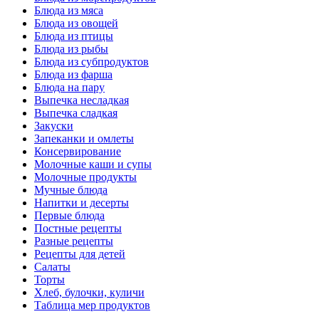
Блюда из мяса
Блюда из овощей
Блюда из птицы
Блюда из рыбы
Блюда из субпродуктов
Блюда из фарша
Блюда на пару
Выпечка несладкая
Выпечка сладкая
Закуски
Запеканки и омлеты
Консервирование
Молочные каши и супы
Молочные продукты
Мучные блюда
Напитки и десерты
Первые блюда
Постные рецепты
Разные рецепты
Рецепты для детей
Салаты
Торты
Хлеб, булочки, куличи
Таблица мер продуктов