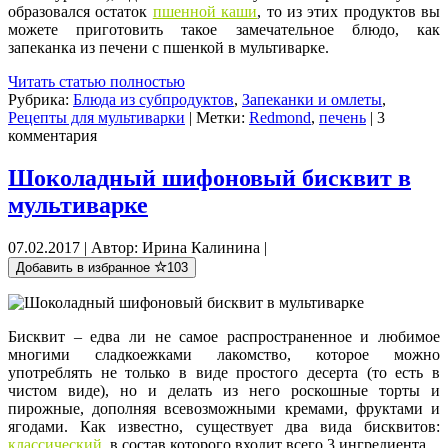
образовался остаток
пшенной каши
, то из этих продуктов вы
можете приготовить такое замечательное блюдо, как
запеканка из печени с пшенкой в мультиварке.
Читать статью полностью
Рубрика:
Блюда из субпродуктов
,
Запеканки и омлеты
,
Рецепты для мультиварки
| Метки:
Redmond
,
печень
| 3
комментария
Шоколадный шифоновый бисквит в
мультиварке
07.02.2017 | Автор: Ирина Калинина |
Добавить в избранное
103
Бисквит – едва ли не самое распространенное и любимое
многими сладкоежками лакомство, которое можно
употреблять не только в виде простого десерта (то есть в
чистом виде), но и делать из него роскошные торты и
пирожные, дополняя всевозможными кремами, фруктами и
ягодами. Как известно, существует два вида бисквитов:
классический
, в состав которого входит всего 3 ингредиента