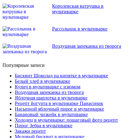
Королевская ватрушка в
мультиварке
Рассольник в мультиварке
Воздушная запеканка из творога
Популярные записи
Бисквит Шоколад на кипятке в мультиварке
Белый хлеб в мультиварке
Кулич в мультиварке с изюмом
Воздушная запеканка из творога
Яблочная шарлотка в мультиварке
Рецепт йогурта в мультиварке Панасоник
Насыпной яблочный пирог в мультиварке
Банановый чизкейк в мультиварке
Холодец в мультиварке: пошаговый фото рецепт
Пирог Зебра в мультиварке
Закажи рецепт
Медовый бисквит в мультиварке