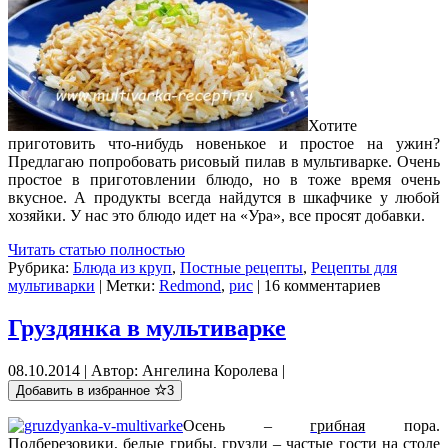
Хотите
приготовить что-нибудь новенькое и простое на ужин?
Предлагаю попробовать рисовый пилав в мультиварке. Очень
простое в приготовлении блюдо, но в тоже время очень
вкусное. А продукты всегда найдутся в шкафчике у любой
хозяйки. У нас это блюдо идет на «Ура», все просят добавки.
Читать статью полностью
Рубрика:
Блюда из круп
,
Постные рецепты
,
Рецепты для
мультиварки
| Метки:
Redmond
,
рис
| 16 комментариев
Груздянка в мультиварке
08.10.2014 | Автор: Ангелина Королева |
Добавить в избранное
3
Осень –
грибная
пора.
Подберезовики, белые грибы, грузди – частые гости на столе