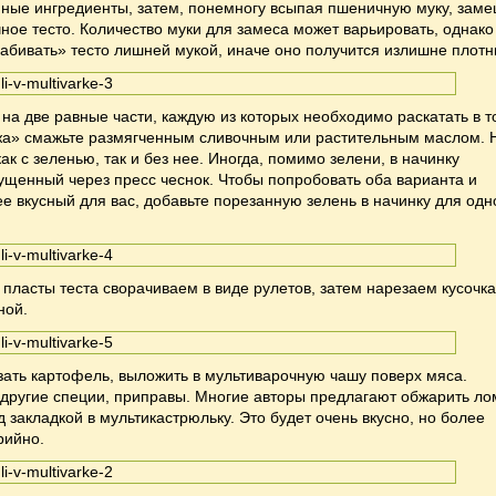
ные ингредиенты, затем, понемногу всыпая пшеничную муку, заме
чное тесто. Количество муки для замеса может варьировать, однако
забивать» тесто лишней мукой, иначе оно получится излишне плот
 на две равные части, каждую из которых необходимо раскатать в т
ржа» смажьте размягченным сливочным или растительным маслом. 
ак с зеленью, так и без нее. Иногда, помимо зелени, в начинку
щенный через пресс чеснок. Чтобы попробовать оба варианта и
е вкусный для вас, добавьте порезанную зелень в начинку для одн
пласты теста сворачиваем в виде рулетов, затем нарезаем кусочк
ной.
зать картофель, выложить в мультиварочную чашу поверх мяса.
 другие специи, приправы. Многие авторы предлагают обжарить ло
 закладкой в мультикастрюльку. Это будет очень вкусно, но более
рийно.