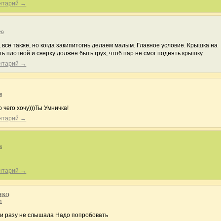
ентарий →
29
, все также, но когда закипитогнь делаем малым. Главное условие. Крышка на
ь плотной и сверху должен быть груз, чтоб пар не смог поднять крышку
ентарий →
26
 чего хочу)))Ты Умничка!
ентарий →
26
ентарий →
нко
41
Ни разу не слышала Надо попробовать