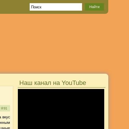
Наш канал на YouTube
е
91
 вкус
онным
ышные