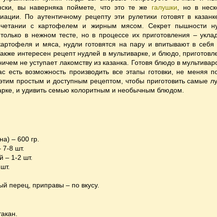
нски, вы наверняка поймете, что это те же
галушки
, но в неск
иации. По аутентичному рецепту эти рулетики готовят в казанк
сочетании с картофелем и жирным мясом. Секрет пышности н
 только в нежном тесте, но в процессе их приготовления – укла
картофеля и мяса, нудли готовятся на пару и впитывают в себя 
акже интересен рецепт нудлей в мультиварке, и блюдо, приготовл
ничем не уступает лакомству из казанка. Готовя блюдо в мультивар
ас есть возможность производить все этапы готовки, не меняя по
 этим простым и доступным рецептом, чтобы приготовить самые л
арке, и удивить семью колоритным и необычным блюдом.
на) – 600 гр.
 7-8 шт.
й – 1-2 шт.
 шт.
ый перец, приправы – по вкусу.
такан.