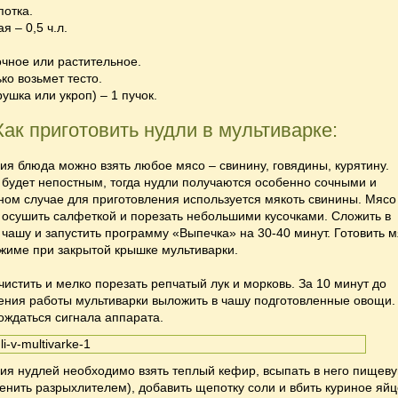
потка.
я – 0,5 ч.л.
чное или растительное.
ько возьмет тесто.
рушка или укроп) – 1 пучок.
Как приготовить нудли в мультиварке:
ия блюда можно взять любое мясо – свинину, говядины, курятину.
 будет непостным, тогда нудли получаются особенно сочными и
ном случае для приготовления используется мякоть свинины. Мясо
 осушить салфеткой и порезать небольшими кусочками. Сложить в
чашу и запустить программу «Выпечка» на 30-40 минут. Готовить 
жиме при закрытой крышке мультиварки.
истить и мелко порезать репчатый лук и морковь. За 10 минут до
ения работы мультиварки выложить в чашу подготовленные овощи.
ждаться сигнала аппарата.
ия нудлей необходимо взять теплый кефир, всыпать в него пищев
енить разрыхлителем), добавить щепотку соли и вбить куриное яйц