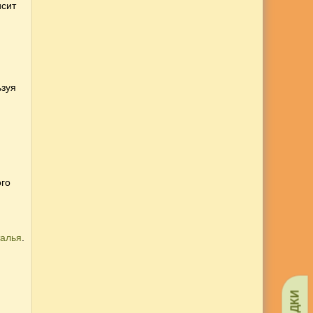
исит
ьзуя
ого
алья
.