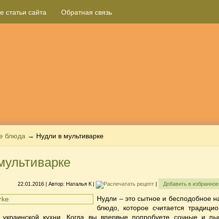
е статьи сайта
Обратная связь
е блюда
→ Нудли в мультиварке
мультиварке
22.01.2016
| Автор:
Наталья К
|
|
Добавить в избранно
Нудли – это сытное и бесподобное на
блюдо, которое считается традици
 украинской кухни. Когда вы впервые попробуете сочные и п