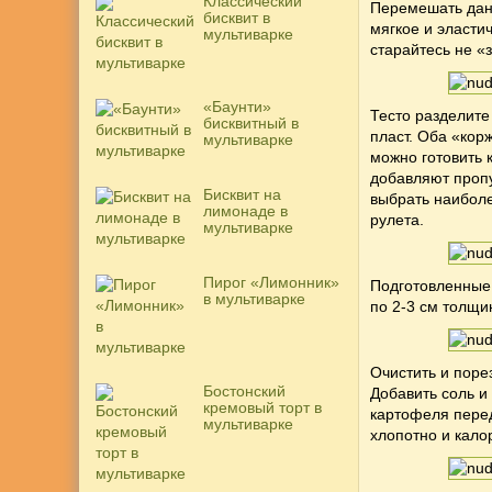
Классический
Перемешать дан
бисквит в
мягкое и эласти
мультиварке
старайтесь не «
«Баунти»
Тесто разделите
бисквитный в
пласт. Оба «ко
мультиварке
можно готовить к
добавляют пропу
Бисквит на
выбрать наиболе
лимонаде в
рулета.
мультиварке
Пирог «Лимонник»
Подготовленные 
в мультиварке
по 2-3 см толщи
Очистить и поре
Бостонский
Добавить соль и
кремовый торт в
картофеля перед
мультиварке
хлопотно и кало