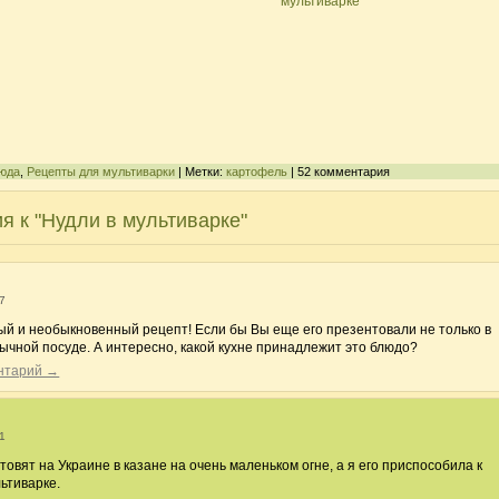
мультиварке
юда
,
Рецепты для мультиварки
| Метки:
картофель
| 52 комментария
я к "Нудли в мультиварке"
47
ый и необыкновенный рецепт! Если бы Вы еще его презентовали не только в
бычной посуде. А интересно, какой кухне принадлежит это блюдо?
ентарий →
51
отовят на Украине в казане на очень маленьком огне, а я его приспособила к
ьтиварке.