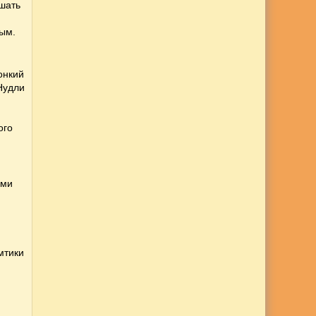
шать
ным.
онкий
Нудли
ого
ами
мтики