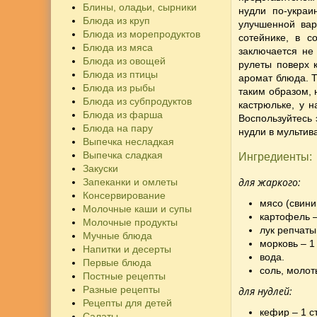
Блины, оладьи, сырники
нудли по-украи
Блюда из круп
улучшенной вар
Блюда из морепродуктов
сотейнике, в 
Блюда из мяса
заключается не
Блюда из овощей
рулеты поверх 
Блюда из птицы
аромат блюда. Т
Блюда из рыбы
таким образом, 
Блюда из субпродуктов
кастрюльке, у н
Блюда из фарша
Воспользуйтесь
Блюда на пару
нудли в мультив
Выпечка несладкая
Выпечка сладкая
Ингредиенты:
Закуски
для жаркого:
Запеканки и омлеты
Консервирование
мясо (свини
Молочные каши и супы
картофель –
Молочные продукты
лук репчаты
Мучные блюда
морковь – 1
Напитки и десерты
вода.
Первые блюда
соль, молот
Постные рецепты
Разные рецепты
для нудлей:
Рецепты для детей
кефир – 1 с
Салаты