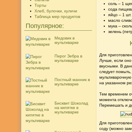
соль – 1 ще
Торты
сода пищева
Хлеб, булочки, куличи
яйцо – 1 шт.
Таблица мер продуктов
масло сливо
Популярное:
мука – скол
зелень (пет
Медовик в
мультиварке
Для приготовлен
Пирог Зебра в
мультиварке
Лучше, если оно
вкусными. В дан
следует помыть,
мультиварочную 
Постный манник в
на указанном ре
мультиварке
Тем временем оч
момента отключ
Бисквит Шоколад
Перемешать и до
на кипятке в
мультиварке
Для приготовлен
соду (можно зам