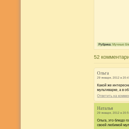
Рубрика:
Мучные бл
52 комментари
Ольга
29 января, 2012 в 20:
Какой же интересн
мультиварке, а в о
Ответить на комм
Наталья
29 января, 2012 в 20:
Ольга, это блюдо г
своей любимой мул