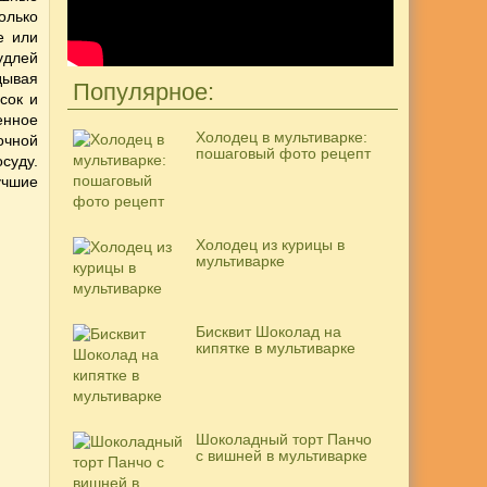
олько
е
или
удлей
дывая
Популярное:
сок и
енное
Холодец в мультиварке:
очной
пошаговый фото рецепт
суду.
учшие
Холодец из курицы в
мультиварке
Бисквит Шоколад на
кипятке в мультиварке
Шоколадный торт Панчо
с вишней в мультиварке