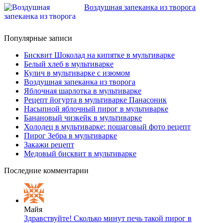
Воздушная запеканка из творога
Популярные записи
Бисквит Шоколад на кипятке в мультиварке
Белый хлеб в мультиварке
Кулич в мультиварке с изюмом
Воздушная запеканка из творога
Яблочная шарлотка в мультиварке
Рецепт йогурта в мультиварке Панасоник
Насыпной яблочный пирог в мультиварке
Банановый чизкейк в мультиварке
Холодец в мультиварке: пошаговый фото рецепт
Пирог Зебра в мультиварке
Закажи рецепт
Медовый бисквит в мультиварке
Последние комментарии
Майя
Здравствуйте! Сколько минут печь такой пирог в