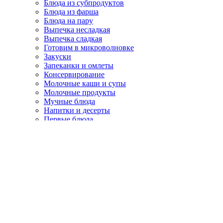
Блюда из субпродуктов
Блюда из фарша
Блюда на пару
Выпечка несладкая
Выпечка сладкая
Готовим в микроволновке
Закуски
Запеканки и омлеты
Консервирование
Молочные каши и супы
Молочные продукты
Мучные блюда
Напитки и десерты
Первые блюда
Постные рецепты
Разные рецепты
Рецепты для детей
Рецепты для духовки
Рецепты для хлебопечки
Рецепты для мультиварки
Салаты
Торты
Хлеб, булочки, куличи