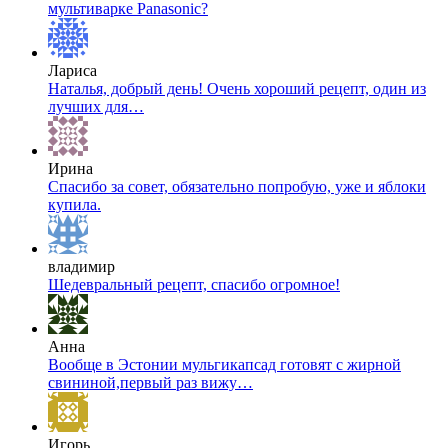
мультиварке Panasonic?
Лариса
Наталья, добрый день! Очень хороший рецепт, один из
лучших для…
Ирина
Спасибо за совет, обязательно попробую, уже и яблоки
купила.
владимир
Шедевральный рецепт, спасибо огромное!
Анна
Вообще в Эстонии мульгикапсад готовят с жирной
свининой,первый раз вижу…
Игорь