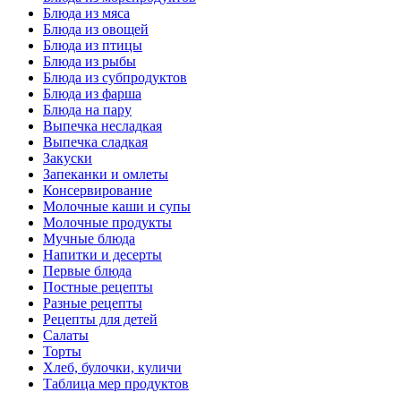
Блюда из мяса
Блюда из овощей
Блюда из птицы
Блюда из рыбы
Блюда из субпродуктов
Блюда из фарша
Блюда на пару
Выпечка несладкая
Выпечка сладкая
Закуски
Запеканки и омлеты
Консервирование
Молочные каши и супы
Молочные продукты
Мучные блюда
Напитки и десерты
Первые блюда
Постные рецепты
Разные рецепты
Рецепты для детей
Салаты
Торты
Хлеб, булочки, куличи
Таблица мер продуктов