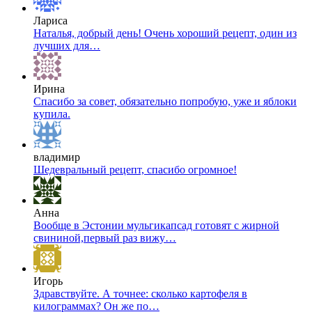
Лариса
Наталья, добрый день! Очень хороший рецепт, один из
лучших для…
Ирина
Спасибо за совет, обязательно попробую, уже и яблоки
купила.
владимир
Шедевральный рецепт, спасибо огромное!
Анна
Вообще в Эстонии мульгикапсад готовят с жирной
свининой,первый раз вижу…
Игорь
Здравствуйте. А точнее: сколько картофеля в
килограммах? Он же по…