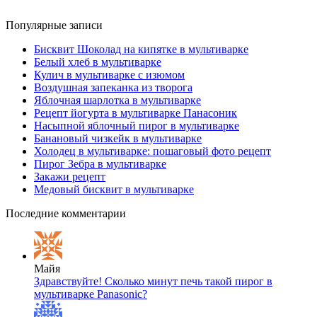
Популярные записи
Бисквит Шоколад на кипятке в мультиварке
Белый хлеб в мультиварке
Кулич в мультиварке с изюмом
Воздушная запеканка из творога
Яблочная шарлотка в мультиварке
Рецепт йогурта в мультиварке Панасоник
Насыпной яблочный пирог в мультиварке
Банановый чизкейк в мультиварке
Холодец в мультиварке: пошаговый фото рецепт
Пирог Зебра в мультиварке
Закажи рецепт
Медовый бисквит в мультиварке
Последние комментарии
Майя
Здравствуйте! Сколько минут печь такой пирог в
мультиварке Panasonic?