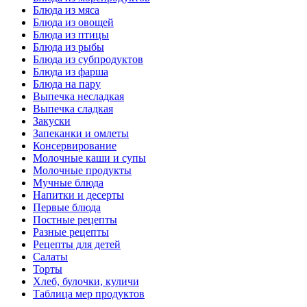
Блюда из мяса
Блюда из овощей
Блюда из птицы
Блюда из рыбы
Блюда из субпродуктов
Блюда из фарша
Блюда на пару
Выпечка несладкая
Выпечка сладкая
Закуски
Запеканки и омлеты
Консервирование
Молочные каши и супы
Молочные продукты
Мучные блюда
Напитки и десерты
Первые блюда
Постные рецепты
Разные рецепты
Рецепты для детей
Салаты
Торты
Хлеб, булочки, куличи
Таблица мер продуктов