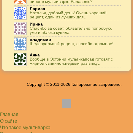
пирог в мультиварке Panasonic?
Лариса
Наталья, добрый день! Очень хороший
рецепт, один из лучших для…
Ирина
Спасибо за совет, обязательно попробую,
уже и яблоки купила.
владимир
Шедевральный рецепт, спасибо огромное!
Анна
Вообще в Эстонии мульгикапсад готовят с
жирной свининой,первый раз вижу…
Игорь
Здравствуйте. А точнее: сколько картофеля в
килограммах? Он же по…
Copyright © 2011-2026 Копирование запрещено.
Жанна
До сих пор его пеку и каждый раз захожу
подглядеть…
Елена
Благодарю, отличный рецепт! Я так готовила
и сырую курочку, и…
Главная
Алексей
Попробовал в хлебопечке Panasonic SD-253.
О сайте
Немного уменьшил - до 2…
Что такое мультиварка
Света