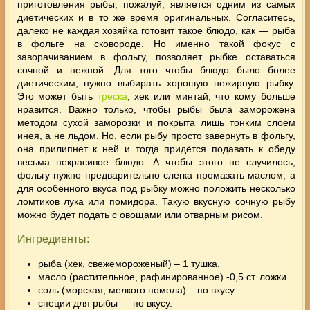
приготовления рыбы, пожалуй, является одним из самых
диетических и в то же время оригинальных. Согласитесь,
далеко не каждая хозяйка готовит такое блюдо, как — рыба
в фольге на сковороде. Но именно такой фокус с
заворачиванием в фольгу, позволяет рыбке оставаться
сочной и нежной. Для того чтобы блюдо было более
диетическим, нужно
выбирать хорошую нежирную рыбку.
Это может быть
треска
, хек или минтай, что кому больше
нравится. Важно только, чтобы рыбы была заморожена
методом сухой заморозки и покрыта лишь тонким слоем
инея, а не льдом. Но, если рыбу просто завернуть в фольгу,
она прилипнет к ней и тогда придётся подавать к обеду
весьма некрасивое блюдо. А чтобы этого не случилось,
фольгу нужно предварительно слегка промазать маслом, а
для особенного вкуса под рыбку можно положить несколько
ломтиков лука или помидора. Такую вкусную сочную рыбу
можно будет подать с овощами или отварным рисом.
Ингредиенты:
рыба (хек, свежемороженый) – 1 тушка.
масло (растительное, рафинированное) -0,5 ст. ложки.
соль (морская, мелкого помола) – по вкусу.
специи для рыбы — по вкусу.