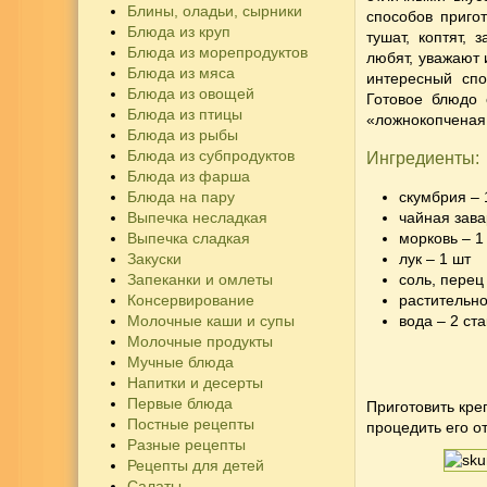
Блины, оладьи, сырники
способов приго
Блюда из круп
тушат, коптят, 
Блюда из морепродуктов
любят, уважают 
Блюда из мяса
интересный спо
Блюда из овощей
Готовое блюдо 
Блюда из птицы
«ложнокопченая 
Блюда из рыбы
Блюда из субпродуктов
Ингредиенты:
Блюда из фарша
Блюда на пару
скумбрия – 
Выпечка несладкая
чайная зава
Выпечка сладкая
морковь – 1
Закуски
лук – 1 шт
Запеканки и омлеты
соль, перец
Консервирование
растительно
Молочные каши и супы
вода – 2 ст
Молочные продукты
Мучные блюда
Напитки и десерты
Первые блюда
Приготовить кре
Постные рецепты
процедить его о
Разные рецепты
Рецепты для детей
Салаты