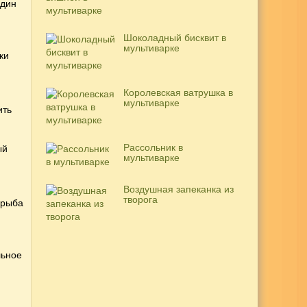
один
Шоколадный бисквит в
мультиварке
ки
Королевская ватрушка в
мультиварке
ить
Рассольник в
ый
мультиварке
Воздушная запеканка из
творога
 рыба
льное