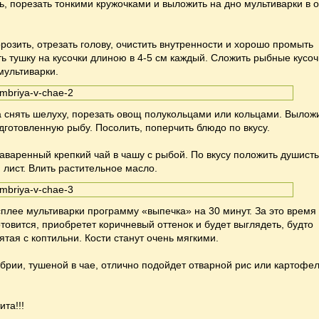
ь, порезать тонкими кружочками и выложить на дно мультиварки в 
озить, отрезать голову, очистить внутренности и хорошо промыть
ть тушку на кусочки длиною в 4-5 см каждый. Сложить рыбные кусоч
мультиварки.
а снять шелуху, порезать овощ полукольцами или кольцами. Вылож
одготовленную рыбу. Посолить, поперчить блюдо по вкусу.
аваренный крепкий чай в чашу с рыбой. По вкусу положить душист
 лист. Влить растительное масло.
сплее мультиварки программу «выпечка» на 30 минут. За это время
товится, приобретет коричневый оттенок и будет выглядеть, будто
ятая с коптильни. Кости станут очень мягкими.
мбрии, тушеной в чае, отлично подойдет отварной рис или картофе
та!!!