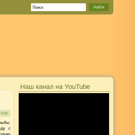
Наш канал на YouTube
е
30
рыбы.
яду с
олько