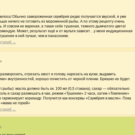
1
вилось! Обычно замороженная скумбрия редко получается вкусной, я уже
льше ничего не готовить из мороженной рыбы. А по этому рецепту очень
. И совсем не вареная, а такая себе тушеная, темного дымчатого цвета!
комендую. Может, результат ещё и от мульти зависит…у меня индукционнная
 тушение в ней лучше, чем в панасонике.
ентарий →
44
 разморозить, отрезать хвост и голову, нарезать на куски, выдавить
ки» внутренностей, хорошо почистить от черной пленки. Брюшко не будет
.
.рыбы): масла должно быть ок. 100 мл (0,5 стакана), сахар — обязательно
), соль и сахар размешать в чае, режим «Тушение» 2 часа, затем «Томление»
шо гармонирует кориандр. Получится как консервы «Скумбрия в масле». Пока
: «мама не горюй»
ентарий →
21