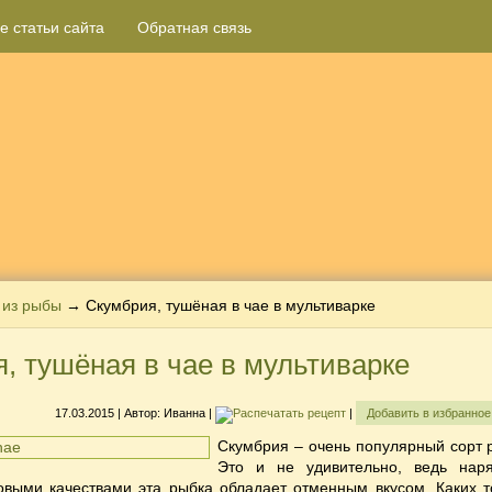
е статьи сайта
Обратная связь
 из рыбы
→ Скумбрия, тушёная в чае в мультиварке
, тушёная в чае в мультиварке
17.03.2015
| Автор:
Иванна
|
|
Добавить в избранно
Скумбрия – очень популярный сорт 
Это и не удивительно, ведь нар
овыми качествами эта рыбка обладает отменным вкусом. Каких т