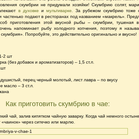
товления скумбрии не придумали хозяйки! Скумбрию солят, мари
запекают
в духовке
и
мультиварке
. За рубежом скумбрию тоже 
и частенько подают в ресторанах под названием «макрель».
Пред
соб приготовления этой вкусной рыбы – скумбрии, тушеная в
очень напоминает рыбу холодного копчения, поэтому я назыв
скумбрия». Попробуйте, это действительно оригинально и вкусно!
1-2 шт
рка (без добавок и ароматизаторов) – 1,5 ст.л.
 шт
 душистый, перец черный молотый, лист лавра – по вкусу
е масло – 3 ст.л.
акана
Как приготовить скумбрию в чае:
пкий чай, залив кипятком чайную заварку. Когда чай немного остыне
т «чаинок» через ситечко или марлю.