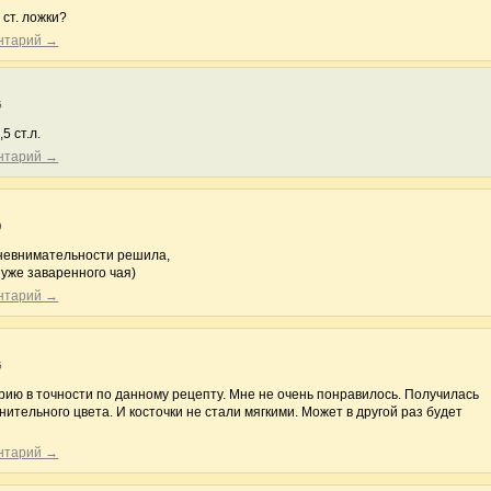
ст. ложки?
ентарий →
5
5 ст.л.
ентарий →
9
о невнимательности решила,
 уже заваренного чая)
ентарий →
5
рию в точности по данному рецепту. Мне не очень понравилось. Получилась
ительного цвета. И косточки не стали мягкими. Может в другой раз будет
ентарий →