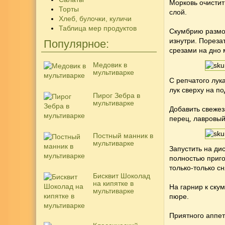
Морковь очистит
Торты
слой.
Хлеб, булочки, куличи
Таблица мер продуктов
Скумбрию размор
изнутри. Пореза
Популярное:
срезами на дно 
Медовик в
мультиварке
С репчатого лук
лук сверху на п
Пирог Зебра в
мультиварке
Добавить свежез
перец, лавровый
Постный манник в
мультиварке
Запустить на ди
полностью приго
только-только сн
Бисквит Шоколад
на кипятке в
На гарнир к ску
мультиварке
пюре.
Приятного аппети