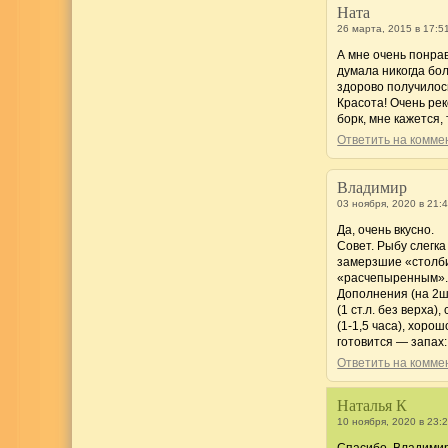
Ната
26 марта, 2015 в 17:5
А мне очень понра
думала никогда бо
здорово получилось
Красота! Очень ре
борк, мне кажется,
Ответить на комм
Владимир
03 ноября, 2020 в 21:
Да, очень вкусно.
Совет. Рыбу слегка
замерзшие «столби
«расчепыренным»
Дополнения (на 2шт
(1 ст.л. без верха
(1-1,5 часа), хоро
готовится — запах
Ответить на комм
Наталья К
10 ноября, 2020 в 23: