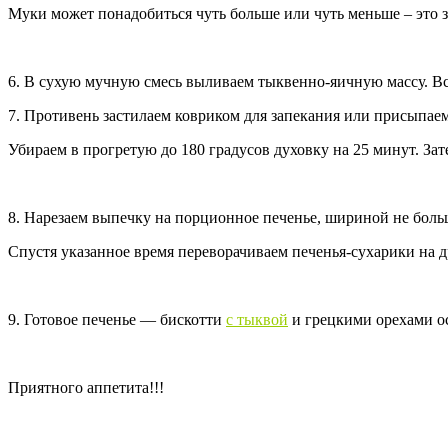
Муки может понадобиться чуть больше или чуть меньше – это з
6. В сухую мучную смесь выливаем тыквенно-яичную массу. Вс
7. Противень застилаем ковриком для запекания или присыпаем 
Убираем в прогретую до 180 градусов духовку на 25 минут. За
8. Нарезаем выпечку на порционное печенье, шириной не больш
Спустя указанное время переворачиваем печенья-сухарики на д
9. Готовое печенье — бискотти
с тыквой
и грецкими орехами ос
Приятного аппетита!!!