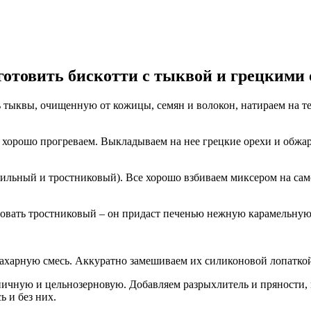
готовить бискотти с тыквой и грецкими 
 тыквы, очищенную от кожицы, семян и волокон, натираем на т
и хорошо прогреваем. Выкладываем на нее грецкие орехи и обжар
нильный и тростниковый). Все хорошо взбиваем миксером на сам
овать тростниковый – он придаст печенью нежную карамельную
ахарную смесь. Аккуратно замешиваем их силиконовой лопатко
еничную и цельнозерновую. Добавляем разрыхлитель и пряности,
 и без них.