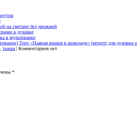
внутри
е
й на сметане без дрожжей
орами в духовке
ка в мультиварке
Торт «Пьяная вишня в шоколаде» (рецепт для духовки 
,
тыква
| Комментариев нет
ечены
*