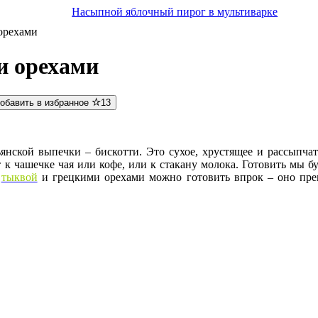
Насыпной яблочный пирог в мультиварке
орехами
и орехами
обавить в избранное
13
янской выпечки – бискотти. Это сухое, хрустящее и рассыпча
 к чашечке чая или кофе, или к стакану молока. Готовить мы 
с
тыквой
и грецкими орехами можно готовить впрок – оно прек