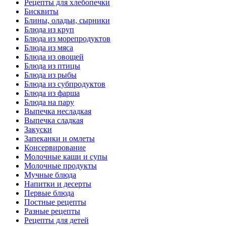
Рецепты для хлебопечки
Бисквиты
Блины, оладьи, сырники
Блюда из круп
Блюда из морепродуктов
Блюда из мяса
Блюда из овощей
Блюда из птицы
Блюда из рыбы
Блюда из субпродуктов
Блюда из фарша
Блюда на пару
Выпечка несладкая
Выпечка сладкая
Закуски
Запеканки и омлеты
Консервирование
Молочные каши и супы
Молочные продукты
Мучные блюда
Напитки и десерты
Первые блюда
Постные рецепты
Разные рецепты
Рецепты для детей