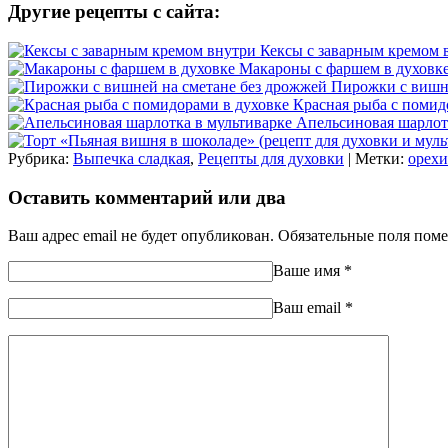
Другие рецепты с сайта:
Кексы с заварным кремом 
Макароны с фаршем в духовк
Пирожки с вишне
Красная рыба с помид
Апельсиновая шарлот
Рубрика:
Выпечка сладкая
,
Рецепты для духовки
| Метки:
орехи
Оставить комментарий или два
Ваш адрес email не будет опубликован.
Обязательные поля пом
Ваше имя
*
Ваш еmail
*