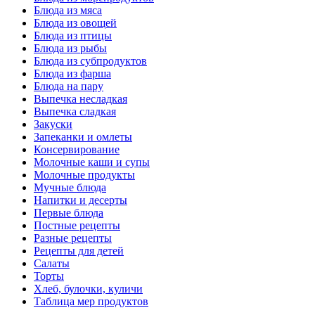
Блюда из мяса
Блюда из овощей
Блюда из птицы
Блюда из рыбы
Блюда из субпродуктов
Блюда из фарша
Блюда на пару
Выпечка несладкая
Выпечка сладкая
Закуски
Запеканки и омлеты
Консервирование
Молочные каши и супы
Молочные продукты
Мучные блюда
Напитки и десерты
Первые блюда
Постные рецепты
Разные рецепты
Рецепты для детей
Салаты
Торты
Хлеб, булочки, куличи
Таблица мер продуктов