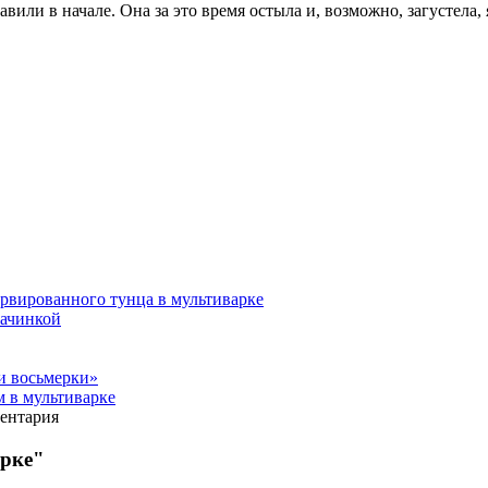
авили в начале. Она за это время остыла и, возможно, загустела,
ервированного тунца в мультиварке
начинкой
и восьмерки»
м в мультиварке
ментария
арке"