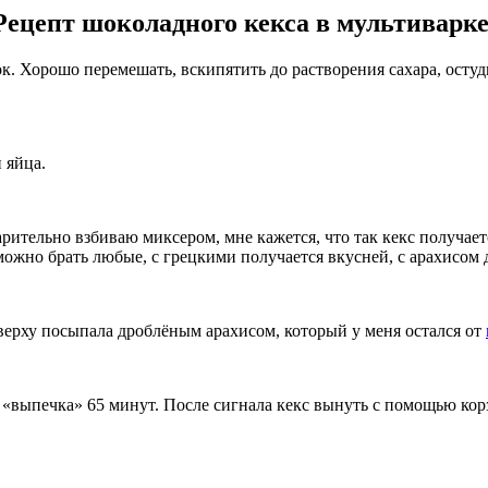
Рецепт шоколадного кекса в мультиварке
ок. Хорошо перемешать, вскипятить до растворения сахара, остуд
 яйца.
варительно взбиваю миксером, мне кажется, что так кекс получа
можно брать любые, с грецкими получается вкусней, с арахисом 
сверху посыпала дроблёным арахисом, который у меня остался от
«выпечка» 65 минут. После сигнала кекс вынуть с помощью кор