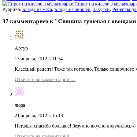
Пирог на киселе в мультивар
Рубрика:
Блюда из мяса
,
Блюда из овощей
,
Закуски
,
Рецепты дл
37 комментариев к "Свинина тушеная с овощами
Артур
13 апреля, 2012 в 11:54
Классный рецепт! Тоже так готовлю. Только сливочного 
Ответить на комментарий →
люда
21 апреля, 2012 в 16:13
Наталья, спасибо большое! безумно вкусно получилось:-)
Ответить на комментарий →