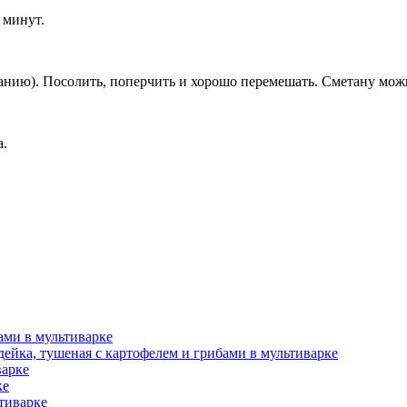
 минут.
ланию). Посолить, поперчить и хорошо перемешать. Сметану мож
а.
ами в мультиварке
ейка, тушеная с картофелем и грибами в мультиварке
варке
ке
тиварке