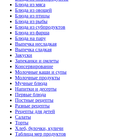
Блюда из мяса
Блюда из овощей
Блюда из птицы
Блюда из рыбы
Блюда из субпродуктов
Блюда из фарша
Блюда на пару
Выпечка несладкая
Выпечка сладкая
Закуски
Запеканки и омлеты
Консервирование
Молочные каши и супы
Молочные продукты
Мучные блюда
Напитки и десерты
Первые блюда
Постные рецепты
Разные рецепты
Рецепты для детей
Салаты
Торты
Хлеб, булочки, куличи
Таблица мер продуктов