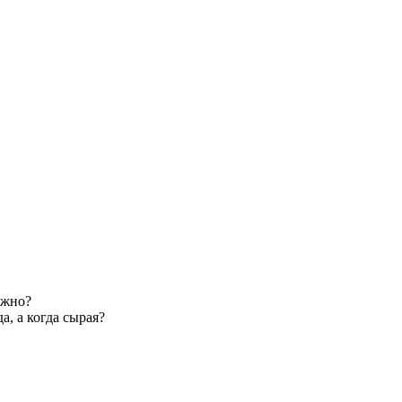
ажно?
, а когда сырая?