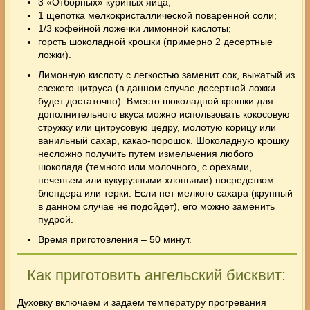
3 «Отборных» куриных яйца;
1 щепотка мелкокристаллической поваренной соли;
1/3 кофейной ложечки лимонной кислоты;
горсть шоколадной крошки (примерно 2 десертные
ложки).
Лимонную кислоту с легкостью заменит сок, выжатый из
свежего цитруса (в данном случае десертной ложки
будет достаточно). Вместо шоколадной крошки для
дополнительного вкуса можно использовать кокосовую
стружку или цитрусовую цедру, молотую корицу или
ванильный сахар, какао-порошок. Шоколадную крошку
несложно получить путем измельчения любого
шоколада (темного или молочного, с орехами,
печеньем или кукурузными хлопьями) посредством
блендера или терки. Если нет мелкого сахара (крупный
в данном случае не подойдет), его можно заменить
пудрой.
Время приготовления – 50 минут.
Как приготовить ангельский бисквит:
Духовку включаем и задаем температуру прогревания