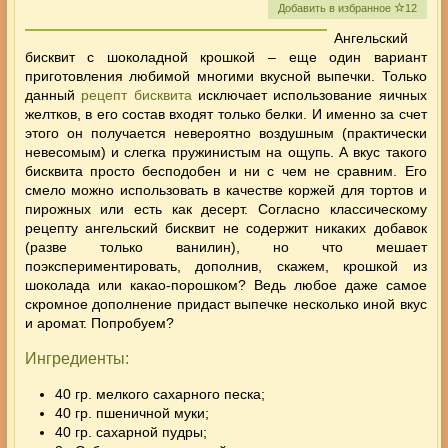
Добавить в избранное
12
Ангельский
бисквит с шоколадной крошкой – еще один вариант
приготовления любимой многими вкусной выпечки. Только
данный
рецепт бисквита
исключает использование яичных
желтков, в его состав входят только белки. И именно за счет
этого он получается невероятно воздушным (практически
невесомым) и слегка пружинистым на ощупь.
А вкус такого
бисквита просто бесподобен и ни с чем не сравним. Его
смело можно использовать в качестве коржей для тортов и
пирожных или есть как десерт. Согласно классическому
рецепту ангельский бисквит не содержит никаких добавок
(разве только ванилин), но что мешает
поэкспериментировать, дополнив, скажем, крошкой из
шоколада или какао-порошком? Ведь любое даже самое
скромное дополнение придаст выпечке несколько иной вкус
и аромат. Попробуем?
Ингредиенты:
40 гр. мелкого сахарного песка;
40 гр. пшеничной муки;
40 гр. сахарной пудры;