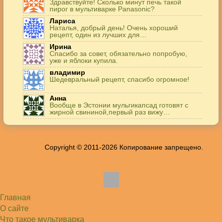
Здравствуйте! Сколько минут печь такой
пирог в мультиварке Panasonic?
Лариса
Наталья, добрый день! Очень хороший
рецепт, один из лучших для…
Ирина
Спасибо за совет, обязательно попробую,
уже и яблоки купила.
владимир
Шедевральный рецепт, спасибо огромное!
Анна
Вообще в Эстонии мульгикапсад готовят с
жирной свининой,первый раз вижу…
Игорь
Здравствуйте. А точнее: сколько картофеля в
килограммах? Он же по…
Copyright © 2011-2026 Копирование запрещено.
Жанна
До сих пор его пеку и каждый раз захожу
подглядеть…
Елена
Благодарю, отличный рецепт! Я так готовила
и сырую курочку, и…
Главная
Алексей
Попробовал в хлебопечке Panasonic SD-253.
О сайте
Немного уменьшил - до 2…
Что такое мультиварка