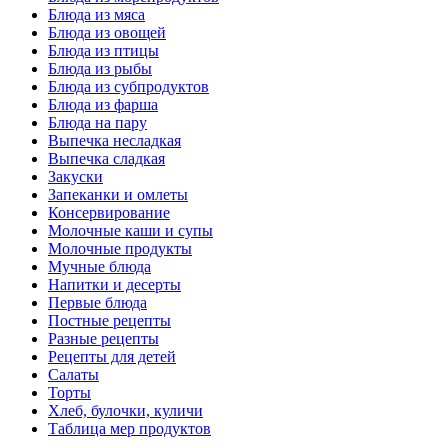
Блюда из мяса
Блюда из овощей
Блюда из птицы
Блюда из рыбы
Блюда из субпродуктов
Блюда из фарша
Блюда на пару
Выпечка несладкая
Выпечка сладкая
Закуски
Запеканки и омлеты
Консервирование
Молочные каши и супы
Молочные продукты
Мучные блюда
Напитки и десерты
Первые блюда
Постные рецепты
Разные рецепты
Рецепты для детей
Салаты
Торты
Хлеб, булочки, куличи
Таблица мер продуктов