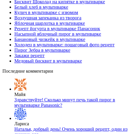
Бисквит Шоколад на кипятке в мультиварке
Белый хлеб в мультиварке
Кулич в мультиварке с изюмом
Воздушная запеканка из творога
Яблочная шарлотка в мультиварке
Рецепт йогурта в мультиварке Панасоник
Насыпной яблочный пирог в мультиварке
Банановый чизкейк в мультиварке
Холодец в мультиварке: пошаговый фото рецепт
Пирог Зебра в мультиварке
Закажи рецепт
Медовый бисквит в мультиварке
Последние комментарии
Майя
Здравствуйте! Сколько минут печь такой пирог в
мультиварке Panasonic?
Лариса
Наталья, добрый день! Очень хороший рецепт, один из