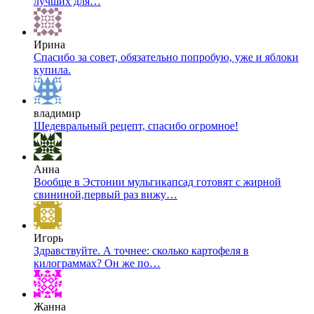
лучших для…
Ирина
Спасибо за совет, обязательно попробую, уже и яблоки
купила.
владимир
Шедевральный рецепт, спасибо огромное!
Анна
Вообще в Эстонии мульгикапсад готовят с жирной
свининой,первый раз вижу…
Игорь
Здравствуйте. А точнее: сколько картофеля в
килограммах? Он же по…
Жанна