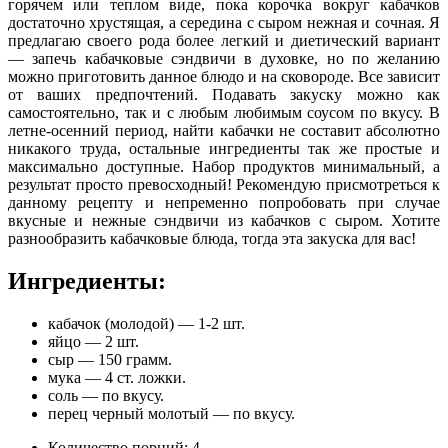
горячем или теплом виде, пока корочка вокруг кабачков
достаточно хрустящая
, а середина с сыром нежная и сочная. Я
предлагаю своего рода более легкий и диетический вариант
— запечь кабачковые сэндвичи в духовке, но по желанию
можно приготовить данное блюдо и на сковороде. Все зависит
от ваших предпочтений. Подавать закуску можно как
самостоятельно, так и с любым любимым соусом по вкусу. В
летне-осенний период, найти кабачки не составит абсолютно
никакого труда, остальные ингредиенты так же простые и
максимально доступные. Набор продуктов минимальный, а
результат просто превосходный! Рекомендую присмотреться к
данному рецепту и непременно попробовать при случае
вкусные и нежные сэндвичи из кабачков с сыром. Хотите
разнообразить кабачковые блюда, тогда эта закуска для вас!
Ингредиенты:
кабачок (молодой) — 1-2 шт.
яйцо — 2 шт.
сыр — 150 грамм.
мука — 4 ст. ложки.
соль — по вкусу.
перец черный молотый — по вкусу.
Количество порций: 4.