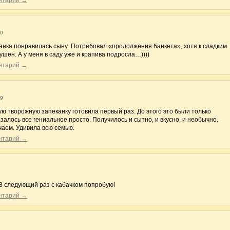
ентарий →
20
анка понравилась сыну .Потребовал «продолжения банкета», хотя к сладким
шен. А у меня в саду уже и крапива подросла…))))
ентарий →
19
ю творожную запеканку готовила первый раз. До этого это были только
залось все гениальное просто. Получилось и сытно, и вкусно, и необычно.
чаем. Удивила всю семью.
ентарий →
 В следующий раз с кабачком попробую!
ентарий →