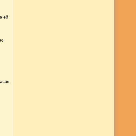
е ей
то
асия.