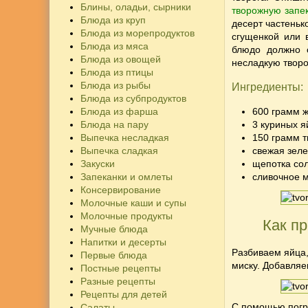
Блины, оладьи, сырники
творожную запе
Блюда из круп
десерт частеньк
Блюда из морепродуктов
сгущенкой или 
Блюда из мяса
блюдо должно с
Блюда из овощей
несладкую творо
Блюда из птицы
Блюда из рыбы
Ингредиенты:
Блюда из субпродуктов
Блюда из фарша
600 грамм ж
Блюда на пару
3 куриных я
Выпечка несладкая
150 грамм т
Выпечка сладкая
свежая зелен
Закуски
щепотка сол
Запеканки и омлеты
сливочное 
Консервирование
Молочные каши и супы
Молочные продукты
Как пр
Мучные блюда
Напитки и десерты
Разбиваем яйца,
Первые блюда
миску. Добавляе
Постные рецепты
Разные рецепты
Рецепты для детей
С помощью погр
Салаты