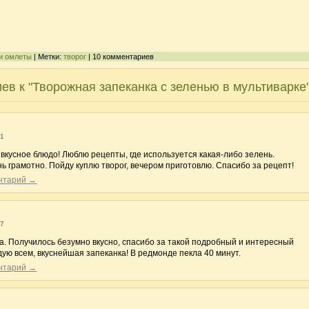
 и омлеты
| Метки:
творог
| 10 комментариев
ев к "Творожная запеканка с зеленью в мультиварке
31
 вкусное блюдо! Люблю рецепты, где используется какая-либо зелень.
ь грамотно. Пойду куплю творог, вечером приготовлю. Спасибо за рецепт!
ентарий →
57
ла. Получилось безумно вкусно, спасибо за такой подробный и интересный
ую всем, вкуснейшая запеканка! В редмонде пекла 40 минут.
ентарий →