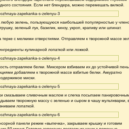
дного состояния. Если нет блендера, можно перемешать вилкой.
 любую зелень, пользующуюся наибольшей популярностью у член
рушку, зеленый лук, базилик, кинзу, укроп, крапиву или шпинат.
 терке с мелкими отверстиями. Отправляем к творожной массе зе
нгредиенты кулинарной лопаткой или ложкой.
ость отправляем белки. Миксером взбиваем их до устойчивой пены
циями добавляем к творожной массе взбитые белки. Аккуратно
одержимое миски.
ки смазываем сливочным маслом и слегка посыпаем панировочны
дываем творожную массу с зеленью и сыром в чашу мультиварки, 
вниваем лопаткой.
нсорной панели режим «выпечка», закрываем крышку и готовим
ение 50 минут. Готовую запеканку достаем из чаши с помощью