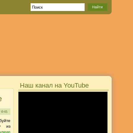
Наш канал на YouTube
е
е
45
буйте
ку из
адкую