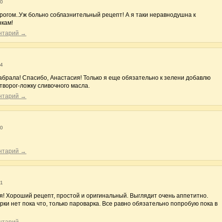
10
орогом..Уж больно соблазнительный рецепт! А я таки неравнодушна к
нкам!
ентарий →
24
абрала! Спасибо, Анастасия! Только я еще обязательно к зелени добавлю
в творог-ложку сливочного масла.
ентарий →
40
ентарий →
51
я! Хороший рецепт, простой и оригинальный. Выглядит очень аппетитно.
рки нет пока что, только пароварка. Все равно обязательно попробую пока в