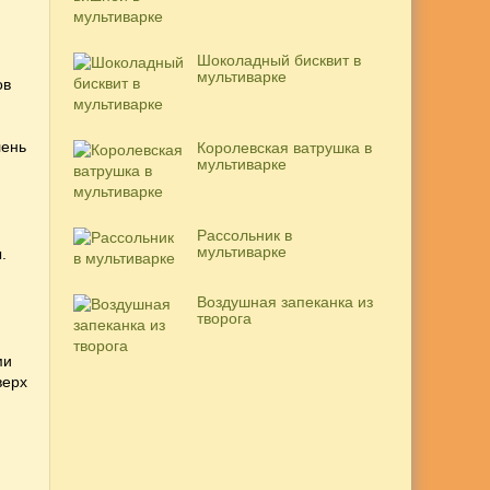
Шоколадный бисквит в
мультиварке
ов
лень
Королевская ватрушка в
мультиварке
Рассольник в
мультиварке
.
Воздушная запеканка из
творога
ми
верх