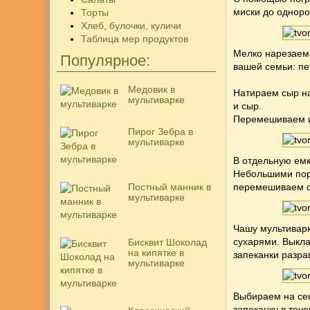
миски до одноро
Торты
Хлеб, булочки, куличи
Таблица мер продуктов
Мелко нарезаем
Популярное:
вашей семьи: пет
Медовик в
Натираем сыр на
мультиварке
и сыр.
Перемешиваем и
Пирог Зебра в
мультиварке
В отдельную емк
Небольшими пор
Постный манник в
перемешиваем с
мультиварке
Чашу мультивар
сухарями. Выкла
Бисквит Шоколад
на кипятке в
запеканки разра
мультиварке
Выбираем на се
запеканку в теч