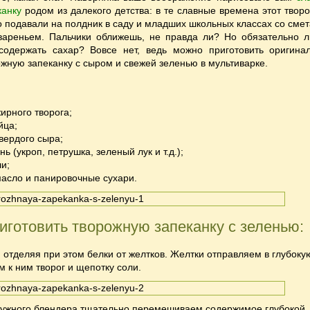
канку
родом из далекого детства: в те славные времена этот твор
о подавали на полдник в саду и младших школьных классах со смет
вареньем. Пальчики оближешь, не правда ли?
Но обязательно л
одержать сахар? Вовсе нет, ведь можно приготовить оригина
жную запеканку с сыром и свежей зеленью в мультиварке.
ирного творога;
йца;
вердого сыра;
ь (укроп, петрушка, зеленый лук и т.д.);
и;
масло и панировочные сухари.
иготовить творожную запеканку с зеленью:
 отделяя при этом белки от желтков. Желтки отправляем в глубоку
м к ним творог и щепотку соли.
ужного блендера тщательно перемешиваем содержимое глубокой