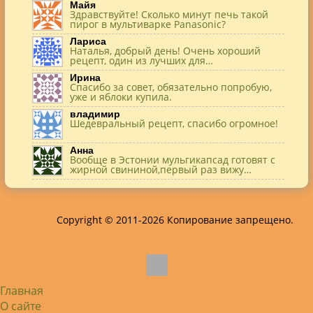
Майя
Здравствуйте! Сколько минут печь такой
пирог в мультиварке Panasonic?
Лариса
Наталья, добрый день! Очень хороший
рецепт, один из лучших для…
Ирина
Спасибо за совет, обязательно попробую,
уже и яблоки купила.
владимир
Шедевральный рецепт, спасибо огромное!
Анна
Вообще в Эстонии мульгикапсад готовят с
жирной свининой,первый раз вижу…
Игорь
Здравствуйте. А точнее: сколько картофеля
в килограммах? Он же по…
Copyright © 2011-2026 Копирование запрещено.
Жанна
До сих пор его пеку и каждый раз захожу
подглядеть…
Елена
Благодарю, отличный рецепт! Я так
готовила и сырую курочку, и…
Главная
Алексей
Попробовал в хлебопечке Panasonic SD-
О сайте