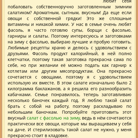
любит себя
побаловать собственноручно заготовленным зимним
салатиком? Ароматным, сытным, вкусным! Да еще если
овощи с собственной грядки! Это же сплошные
витамины и никакой химии. У нас в семье очень любят
фасоль, я часто готовлю супы, борщи с фасолью,
гарниры и салаты. Поэтому интересуюсь и заготовками
на зиму с фасолью
, выбираю лучшие и пробую готовить.
Любимые рецепты храню и делюсь с удовольствием с
друзьями. Фасоль продукт калорийный, в ней полно
клетчатки, поэтому такая заготовка прекрасна сама по
себе, но при желании её можно подать как гарнир к
котлетам или другим мясопродуктам. Она прекрасно
сочетается с овощами, поэтому я с удовольствием
использую их вместе. В этом салате изначально было 2
килограмма баклажанов, а я решила его разнообразить
кабачками. Семье понравилось, теперь заготавливаю
несколько баночек каждый год. Я люблю такой салат
брать с собой на работу, поэтому раскладываю по
небольшим баночкам. Попробуйте приготовить этот
вкусный
салат с фасолью на зиму
, ведь в нём сочетаются
практически все овощи, которые мы выращиваем у себя
на даче. И стерилизовать такой салат не нужно, у меня
прекрасно стоит в кладовке.