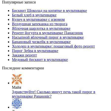
Популярные записи
Бисквит Шоколад на кипятке в мультиварке
Белый хлеб в мультиварке
Кулич в мультиварке с изюмом
Воздушная запеканка из творога
Яблочная шарлотка в мультиварке
Рецепт йогурта в мультиварке Панасоник
Насыпной яблочный пирог в мультиварке
Банановый чизкейк в мультиварке
Холодец в мультиварке: пошаговый фото рецепт
Пирог Зебра в мультиварке
Закажи рецепт
Медовый бисквит в мультиварке
Последние комментарии
Майя
Здравствуйте! Сколько минут печь такой пирог в
мультиварке Panasonic?