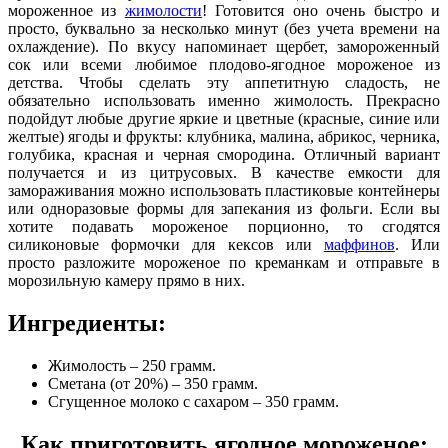
мороженное из
жимолости
! Готовится оно очень быстро и
просто, буквально за несколько минут (без учета времени на
охлаждение). По вкусу напоминает щербет
, замороженный
сок или всеми любимое плодово-ягодное мороженое из
детства. Чтобы сделать эту аппетитную сладость, не
обязательно использовать именно жимолость. Прекрасно
подойдут любые другие яркие и цветные (красные, синие или
желтые) ягоды и фрукты: клубника, малина, абрикос, черника,
голубика, красная и черная смородина. Отличный вариант
получается и из цитрусовых. В качестве емкости для
замораживания можно использовать пластиковые контейнеры
или одноразовые формы для запекания из фольги. Если вы
хотите подавать мороженое порционно, то сгодятся
силиконовые формочки для кексов или
маффинов
. Или
просто разложите мороженое по креманкам и отправьте в
морозильную камеру прямо в них.
Ингредиенты:
Жимолость – 250 грамм.
Сметана (от 20%) – 350 грамм.
Сгущенное молоко с сахаром – 350 грамм.
Как приготовить ягодное мороженое: