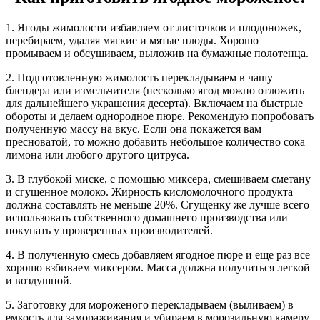
1. Ягоды жимолости избавляем от листочков и плодоножек,
перебираем, удаляя мягкие и мятые плоды. Хорошо
промываем и обсушиваем, выложив на бумажные полотенца.
2. Подготовленную жимолость перекладываем в чашу
блендера или измельчителя (несколько ягод можно отложить
для дальнейшего украшения десерта). Включаем на быстрые
обороты и делаем однородное пюре. Рекомендую попробовать
полученную массу на вкус. Если она покажется вам
пресноватой, то можно добавить небольшое количество сока
лимона или любого другого цитруса.
3. В глубокой миске, с помощью миксера, смешиваем сметану
и сгущенное молоко. Жирность кисломолочного продукта
должна составлять не меньше 20%. Сгущенку же лучше всего
использовать собственного домашнего производства или
покупать у проверенных производителей.
4. В полученную смесь добавляем ягодное пюре и еще раз все
хорошо взбиваем миксером. Масса должна получиться легкой
и воздушной.
5. Заготовку для мороженого перекладываем (выливаем) в
емкость для замораживания и убираем в морозильную камеру.