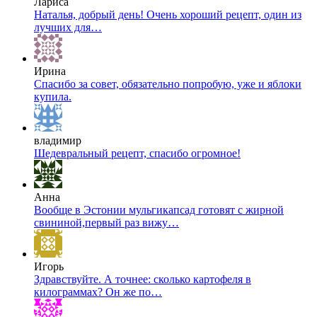
Лариса
Наталья, добрый день! Очень хороший рецепт, один из
лучших для…
Ирина
Спасибо за совет, обязательно попробую, уже и яблоки
купила.
владимир
Шедевральный рецепт, спасибо огромное!
Анна
Вообще в Эстонии мульгикапсад готовят с жирной
свининой,первый раз вижу…
Игорь
Здравствуйте. А точнее: сколько картофеля в
килограммах? Он же по…