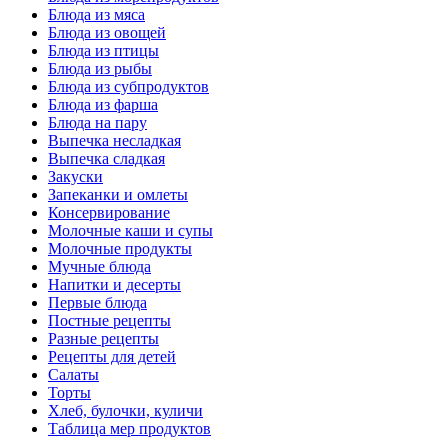
Блюда из мяса
Блюда из овощей
Блюда из птицы
Блюда из рыбы
Блюда из субпродуктов
Блюда из фарша
Блюда на пару
Выпечка несладкая
Выпечка сладкая
Закуски
Запеканки и омлеты
Консервирование
Молочные каши и супы
Молочные продукты
Мучные блюда
Напитки и десерты
Первые блюда
Постные рецепты
Разные рецепты
Рецепты для детей
Салаты
Торты
Хлеб, булочки, куличи
Таблица мер продуктов