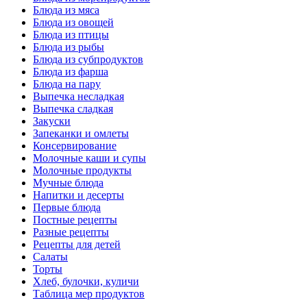
Блюда из мяса
Блюда из овощей
Блюда из птицы
Блюда из рыбы
Блюда из субпродуктов
Блюда из фарша
Блюда на пару
Выпечка несладкая
Выпечка сладкая
Закуски
Запеканки и омлеты
Консервирование
Молочные каши и супы
Молочные продукты
Мучные блюда
Напитки и десерты
Первые блюда
Постные рецепты
Разные рецепты
Рецепты для детей
Салаты
Торты
Хлеб, булочки, куличи
Таблица мер продуктов