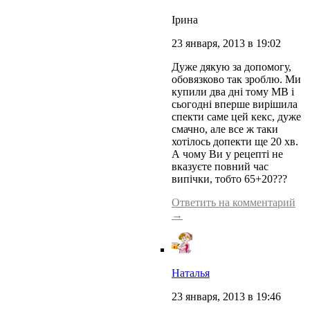
Ірина
23 января, 2013 в 19:02
Дуже дякую за допомогу,
обовязково так зроблю. Ми
купили два дні тому МВ і
сьогодні вперше вирішила
спекти саме цей кекс, дуже
смачно, але все ж таки
хотілось допекти ще 20 хв.
А чому Ви у рецепті не
вказуєте повний час
випічки, тобто 65+20???
Ответить на комментарий
→
Наталья
23 января, 2013 в 19:46