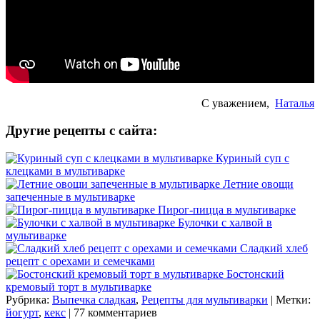
С уважением,
Наталья
Другие рецепты с сайта:
Куриный суп с
клецками в мультиварке
Летние овощи
запеченные в мультиварке
Пирог-пицца в мультиварке
Булочки с халвой в
мультиварке
Сладкий хлеб
рецепт с орехами и семечками
Бостонский
кремовый торт в мультиварке
Рубрика:
Выпечка сладкая
,
Рецепты для мультиварки
| Метки:
йогурт
,
кекс
| 77 комментариев