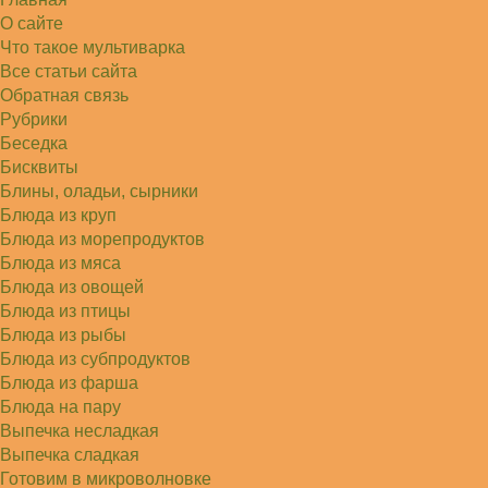
Алексей
Попробовал в хлебопечке Panasonic SD-253.
О сайте
Немного уменьшил - до 2…
Что такое мультиварка
Света
Все статьи сайта
Советую простой рецепт как готовили наши
бабушки, на 5 минут…
Обратная связь
Рубрики
Беседка
Бисквиты
Блины, оладьи, сырники
Блюда из круп
Блюда из морепродуктов
Блюда из мяса
Блюда из овощей
Блюда из птицы
Блюда из рыбы
Блюда из субпродуктов
Блюда из фарша
Блюда на пару
Выпечка несладкая
Выпечка сладкая
Готовим в микроволновке