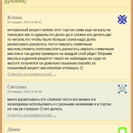
духовки)"
Ксюша
02 января, 2013 в 09:51
интересный рецепт.люблю этот торт,но сама еще ни разу не
пекла,все как то думала,что долго да и сложно его делать.где-
то читала,что чтобы было больше слоев надо долго
раскатывать-раскатать тесто-смазать сливочным
маслом,сложить пополам,опять раскатать-смазать сливочным
маслом и так далее.примерно на каждый слой уйдет 50грамм
масла,а в данном рецепте такого не наблюдаю.но судя по
высоте получился он довольно пышным.спасибо за
пошаговый рецепт-как опробую отпишусь 🙂
Ответить на комментарий →
Светлана
03 января, 2013 в 10:49
много раскатывать-это слоёное тесто,его можно и в
хачапуриках использовать и с разными начинками и в тортик .
не так уж страшно 🙂 его делать
Ответить на комментарий →
Диана