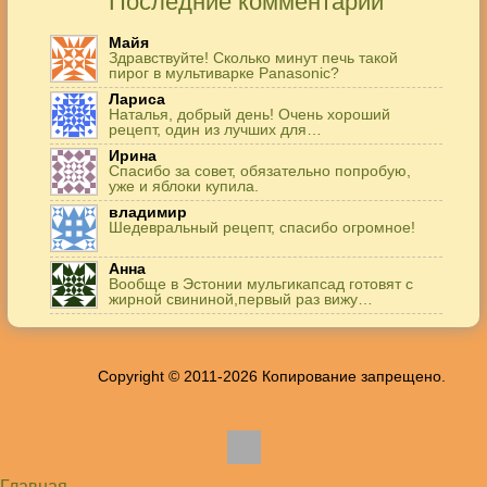
Последние комментарии
Майя
Здравствуйте! Сколько минут печь такой
пирог в мультиварке Panasonic?
Лариса
Наталья, добрый день! Очень хороший
рецепт, один из лучших для…
Ирина
Спасибо за совет, обязательно попробую,
уже и яблоки купила.
владимир
Шедевральный рецепт, спасибо огромное!
Анна
Вообще в Эстонии мульгикапсад готовят с
жирной свининой,первый раз вижу…
Игорь
Здравствуйте. А точнее: сколько картофеля в
килограммах? Он же по…
Copyright © 2011-2026 Копирование запрещено.
Жанна
До сих пор его пеку и каждый раз захожу
подглядеть…
Елена
Благодарю, отличный рецепт! Я так готовила
и сырую курочку, и…
Главная