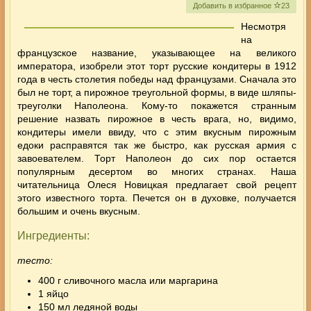
Добавить в избранное
23
Несмотря
на
французское название, указывающее на великого
императора, изобрели этот торт русские кондитеры в 1912
года в честь столетия победы над французами. Сначала это
был не торт, а пирожное треугольной формы, в виде шляпы-
треуголки Наполеона. Кому-то покажется странным
решение назвать пирожное в честь врага, но, видимо,
кондитеры имели ввиду, что с этим вкусным пирожным
едоки расправятся так же быстро, как русская армия
с
завоевателем. Торт Наполеон до сих пор остается
популярным десертом во многих странах. Наша
читательница Олеся Новицкая предлагает свой рецепт
этого известного торта. Печется он в духовке, получается
большим и очень вкусным.
Ингредиенты:
тесто:
400 г сливочного масла или маргарина
1 яйцо
150 мл ледяной воды