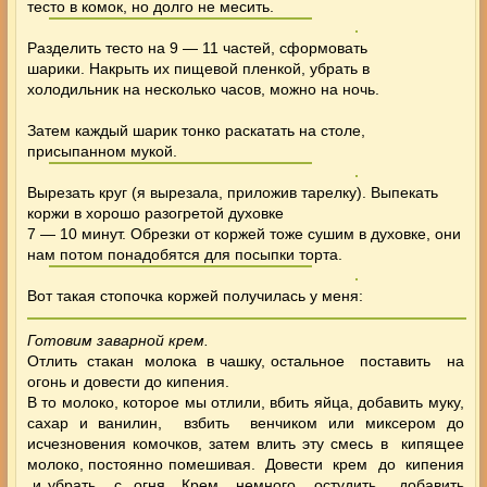
тесто в комок, но долго не месить.
Разделить тесто на 9 — 11 частей, сформовать
шарики. Накрыть их пищевой пленкой, убрать в
холодильник на несколько часов, можно на ночь.
Затем каждый шарик тонко раскатать на столе,
присыпанном мукой.
Вырезать круг (я вырезала, приложив тарелку). Выпекать
коржи в хорошо разогретой духовке
7 — 10 минут. Обрезки от коржей тоже сушим в духовке, они
нам потом понадобятся для посыпки торта.
Вот такая стопочка коржей получилась у меня:
Готовим заварной крем.
Отлить стакан молока в чашку, остальное поставить на
огонь и довести до кипения.
В то молоко, которое мы отлили, вбить яйца, добавить муку,
сахар и ванилин, взбить венчиком или миксером до
исчезновения комочков, затем влить эту смесь в кипящее
молоко, постоянно помешивая. Довести крем до кипения
и убрать с огня. Крем немного остудить, добавить