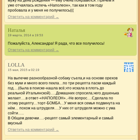
мужу на день рождения — ему очень понравился. Причем я
уже отчаялась испечь «Наполеон», так как в том году
пробовала и у меня не получилось(((
Ответить на комментарий →
Наталья
19 марта, 2014 в 19:53
Пожалуйста, Александра! Я рада, что все получилось!
Ответить на комментарий →
LOLLA
15 мая, 2015 в 02:19
На выпечке разнообразной-собаку съела,и на основе орехов
без муки и много всего пекла…по три рецепта паски каждый
год….(была в поиске-нашла всё,что искала в плоть до
реальной Итальянской)…..Домашних спросила,чего душенька
желает….в ответ-«НАПОЛЕОН»..-Не вопрос….Сделала по
этому рецепту…торт-БОМБА…У меня вся семья подвинута на
нём… похож на штруделя….У них от штруделя можно с ума
сойти…..
В Общем девочки….-рецепт самый элементарный и самый
вкусный
Ответить на комментарий →