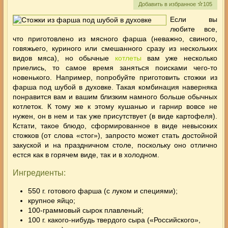
Добавить в избранное
105
Если вы
любите все,
что приготовлено из мясного фарша (неважно, свиного,
говяжьего, куриного или смешанного сразу из нескольких
видов мяса), но обычные
котлеты
вам уже несколько
приелись, то самое время заняться поисками чего-то
новенького. Например, попробуйте приготовить стожки из
фарша под шубой в духовке. Такая комбинация наверняка
понравится вам и вашим близким
намного больше обычных
котлеток. К тому же к этому кушанью и гарнир вовсе не
нужен, он в нем и так уже присутствует (в виде картофеля).
Кстати, такое блюдо, сформированное в виде невысоких
стожков (от слова «стог»), запросто может стать достойной
закуской и на праздничном столе, поскольку оно отлично
естся как в горячем виде, так и в холодном.
Ингредиенты:
550 г. готового фарша (с луком и специями);
крупное яйцо;
100-граммовый сырок плавленый;
100 г. какого-нибудь твердого сыра («Российского»,