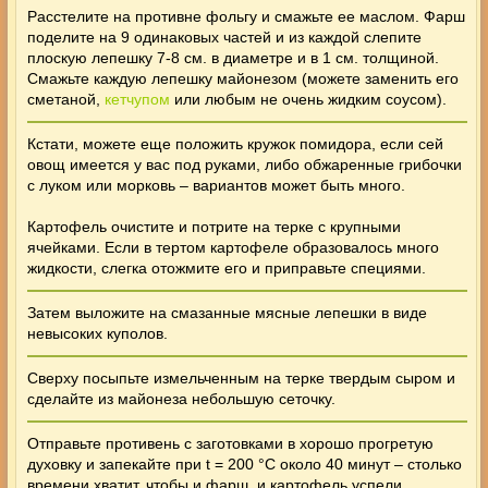
Расстелите на противне фольгу и смажьте ее маслом. Фарш
поделите на 9 одинаковых частей и из каждой слепите
плоскую лепешку 7-8 см. в диаметре и в 1 см. толщиной.
Смажьте каждую лепешку майонезом (можете заменить его
сметаной,
кетчупом
или любым не очень жидким соусом).
Кстати, можете еще положить кружок помидора, если сей
овощ имеется у вас под руками, либо обжаренные грибочки
с луком или морковь – вариантов может быть много.
Картофель очистите и потрите на терке с крупными
ячейками. Если в тертом картофеле образовалось много
жидкости, слегка отожмите его и приправьте специями.
Затем выложите на смазанные мясные лепешки в виде
невысоких куполов.
Сверху посыпьте измельченным на терке твердым сыром и
сделайте из майонеза небольшую сеточку.
Отправьте противень с заготовками в хорошо прогретую
духовку и запекайте при t = 200 °C около 40 минут – столько
времени хватит, чтобы и фарш, и картофель успели