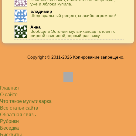
уже и яблоки купила.
владимир
Шедевральный рецепт, спасибо огромное!
Анна
Вообще в Эстонии мульгикапсад готовят с
жирной свининой,первый раз вижу…
Игорь
Здравствуйте. А точнее: сколько картофеля в
килограммах? Он же по…
Copyright © 2011-2026 Копирование запрещено.
Жанна
До сих пор его пеку и каждый раз захожу
подглядеть…
Елена
Благодарю, отличный рецепт! Я так готовила
и сырую курочку, и…
Главная
Алексей
Попробовал в хлебопечке Panasonic SD-253.
О сайте
Немного уменьшил - до 2…
Что такое мультиварка
Света
Все статьи сайта
Советую простой рецепт как готовили наши
бабушки, на 5 минут…
Обратная связь
Рубрики
Беседка
Бисквиты