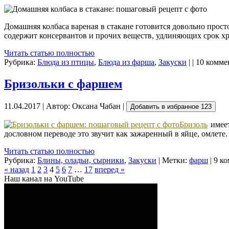
Домашняя колбаса вареная в стакане готовится довольно прос
содержит консервантов и прочих веществ, удлиняющих срок хр
Читать статью полностью
Рубрика:
Блюда из птицы
,
Блюда из фарша
,
Закуски
| | 10 комм
Бризольки с фаршем
11.04.2017 | Автор: Оксана Чабан |
Добавить в избранное
123
Бризоль
имее
дословном переводе это звучит как зажаренный в яйце, омлете
Читать статью полностью
Рубрика:
Блины, оладьи, сырники
,
Закуски
| Метки:
фарш
| 9 к
« назад
1
2
3
4
5
6
7
…
17
вперед »
Наш канал на YouTube