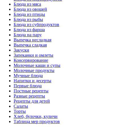
Блюда из мяса
Блюда из овощей
Блюда из птицы
Блюда из рыбы
Блюда из субпродуктов
Блюда из фарша
Блюда на пару
Выпечка несладкая
Выпечка сладкая
Закуски
Запеканки и омлеты
Консервирование
Молочные каши и супы
Молочные продукты
Мучные блюда
Напитки и десерты
Первые блюда
Постные рецепты
Разные рецепты
Рецепты для детей
Салаты
Торты
Хлеб, булочки, куличи
Таблица мер продуктов