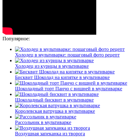
Популярное:
Холодец в мультиварке: пошаговый фото рецепт
Холодец из курицы в мультиварке
Бисквит Шоколад на кипятке в мультиварке
Шоколадный торт Панчо с вишней в мультиварке
Шоколадный бисквит в мультиварке
Королевская ватрушка в мультиварке
Рассольник в мультиварке
Воздушная запеканка из творога