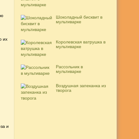
ию
Шоколадный бисквит в
мультиварке
о их
Королевская ватрушка в
мультиварке
Рассольник в
мультиварке
Воздушная запеканка из
творога
за и