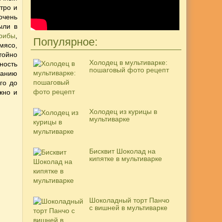
тро и
очень
ыли в
грибы
,
Популярное:
мясо,
тойно
Холодец в мультиварке:
ность
пошаговый фото рецепт
ланию
го до
жно и
Холодец из курицы в
мультиварке
Бисквит Шоколад на
кипятке в мультиварке
Шоколадный торт Панчо
с вишней в мультиварке