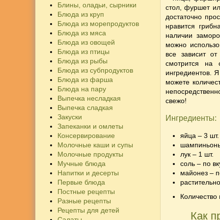
Блины, оладьи, сырники
стол, фуршет и
Блюда из круп
достаточно про
Блюда из морепродуктов
нравится грибн
Блюда из мяса
наличии замор
Блюда из овощей
можно использо
Блюда из птицы
все зависит от
Блюда из рыбы
смотрится на 
Блюда из субпродуктов
ингредиентов. 
Блюда из фарша
можете количес
Блюда на пару
непосредственно
Выпечка несладкая
свежо!
Выпечка сладкая
Закуски
Ингредиенты:
Запеканки и омлеты
Консервирование
яйца – 3 шт.
Молочные каши и супы
шампиньоны
Молочные продукты
лук – 1 шт.
Мучные блюда
соль – по вк
Напитки и десерты
майонез – п
Первые блюда
растительно
Постные рецепты
Количество 
Разные рецепты
Рецепты для детей
Как п
Салаты