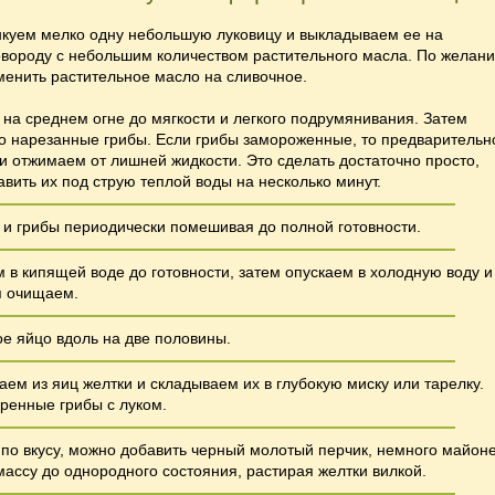
нкуем мелко одну небольшую луковицу и выкладываем ее на
овороду с небольшим количеством растительного масла. По желан
енить растительное масло на сливочное.
на среднем огне до мягкости и легкого подрумянивания. Затем
 нарезанные грибы. Если грибы замороженные, то предварительн
 отжимаем от лишней жидкости. Это сделать достаточно просто,
авить их под струю теплой воды на несколько минут.
и грибы периодически помешивая до полной готовности.
 в кипящей воде до готовности, затем опускаем в холодную воду и
я очищаем.
е яйцо вдоль на две половины.
ем из яиц желтки и складываем их в глубокую миску или тарелку.
ренные грибы с луком.
по вкусу, можно добавить черный молотый перчик, немного майоне
ссу до однородного состояния, растирая желтки вилкой.