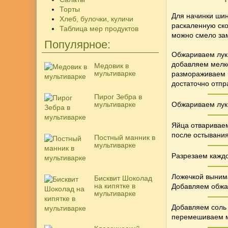
Торты
Для начинки ши
Хлеб, булочки, куличи
раскаленную ск
Таблица мер продуктов
можно смело зам
Популярное:
Обжариваем лук 
добавляем мелко
Медовик в
мультиварке
размораживаем и
достаточно отпр
Пирог Зебра в
мультиварке
Обжариваем лук 
Яйца отвариваем
после остывани
Постный манник в
мультиварке
Разрезаем каждо
Ложечкой вынима
Бисквит Шоколад
на кипятке в
Добавляем обжа
мультиварке
Добавляем соль 
перемешиваем ма