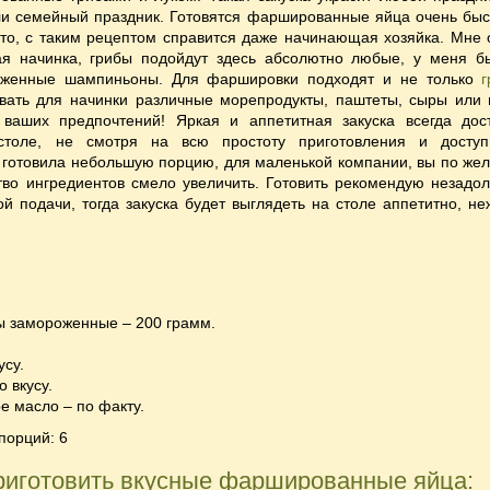
ли семейный праздник. Готовятся фаршированные яйца очень быс
сто, с таким рецептом справится даже начинающая хозяйка. Мне 
ая начинка
, грибы подойдут здесь абсолютно любые, у меня б
оженные шампиньоны. Для фаршировки подходят и не только
вать для начинки различные морепродукты, паштеты, сыры или 
 ваших предпочтений! Яркая и аппетитная закуска всегда дос
столе, не смотря на всю простоту приготовления и доступ
Я готовила небольшую порцию, для маленькой компании, вы по же
тво ингредиентов смело увеличить. Готовить рекомендую незадол
й подачи, тогда закуска будет выглядеть на столе аппетитно, не
 замороженные – 200 грамм.
усу.
о вкусу.
е масло – по факту.
порций: 6
риготовить вкусные фаршированные яйца: