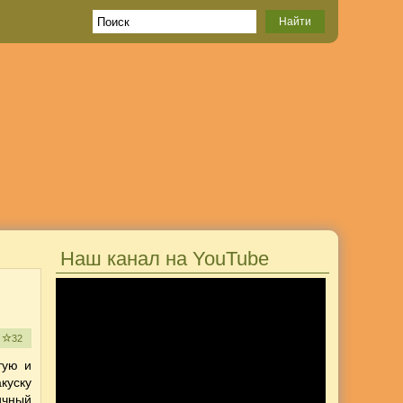
Наш канал на YouTube
е
32
тую и
куску
ичный