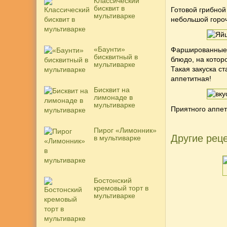
Классический
бисквит в
Готовой грибной
мультиварке
небольшой гороч
«Баунти»
Фаршированные 
бисквитный в
блюдо, на котор
мультиварке
Такая закуска с
аппетитная!
Бисквит на
лимонаде в
мультиварке
Приятного аппети
Пирог «Лимонник»
Другие реце
в мультиварке
Бостонский
кремовый торт в
мультиварке