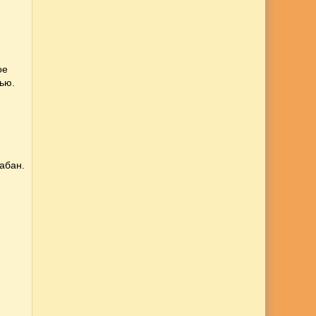
ое
ью.
абан.