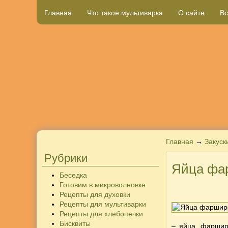
Главная
Что такое мультиварка
О сайте
Вс
Главная
→
Закуск
Рубрики
Яйца фа
Беседка
Готовим в микроволновке
Рецепты для духовки
Рецепты для мультиварки
Рецепты для хлебопечки
Бисквиты
– яйца, фаршир