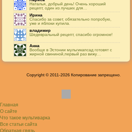
Наталья, добрый день! Очень хороший
рецепт, один из лучших для…
Ирина
Спасибо за совет, обязательно попробую,
уже и яблоки купила.
владимир
Шедевральный рецепт, спасибо огромное!
Анна
Вообще в Эстонии мульгикапсад готовят с
жирной свининой,первый раз вижу…
Игорь
Здравствуйте. А точнее: сколько картофеля в
килограммах? Он же по…
Copyright © 2011-2026 Копирование запрещено.
Жанна
До сих пор его пеку и каждый раз захожу
подглядеть…
Елена
Благодарю, отличный рецепт! Я так готовила
и сырую курочку, и…
Главная
Алексей
Попробовал в хлебопечке Panasonic SD-253.
О сайте
Немного уменьшил - до 2…
Что такое мультиварка
Света
Все статьи сайта
Советую простой рецепт как готовили наши
бабушки, на 5 минут…
Обратная связь