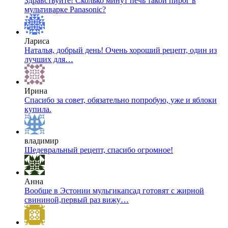
Здравствуйте! Сколько минут печь такой пирог в
мультиварке Panasonic?
Лариса
Наталья, добрый день! Очень хороший рецепт, один из
лучших для…
Ирина
Спасибо за совет, обязательно попробую, уже и яблоки
купила.
владимир
Шедевральный рецепт, спасибо огромное!
Анна
Вообще в Эстонии мульгикапсад готовят с жирной
свининой,первый раз вижу…