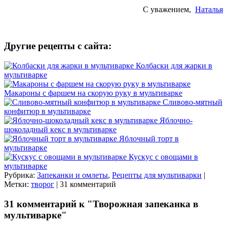
С уважением,
Наталья
Другие рецепты с сайта:
Колбаски для жарки в
мультиварке
Макароны с фаршем на скорую руку в мультиварке
Сливово-мятный
конфитюр в мультиварке
Яблочно-
шоколадный кекс в мультиварке
Яблочный торт в
мультиварке
Кускус с овощами в
мультиварке
Рубрика:
Запеканки и омлеты
,
Рецепты для мультиварки
|
Метки:
творог
| 31 комментарий
31 комментарий к "Творожная запеканка в
мультиварке"