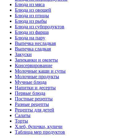
Блюда из мяса
Блюда из овощей
Блюда из птицы
Блюда из рыбы
Блюда из субпродуктов
Блюда из фарша
Блюда на пару
Выпечка несладкая
Выпечка сладкая
Закуски
Запеканки и омлеты
Консервирование
Молочные каши и супы
Молочные продукты
Мучные блюда
Напитки и десерты
Первые блюда
Постные рецепты
Разные рецепты
Рецепты для детей
Салаты
Торты
Хлеб, булочки, куличи
Таблица мер продуктов