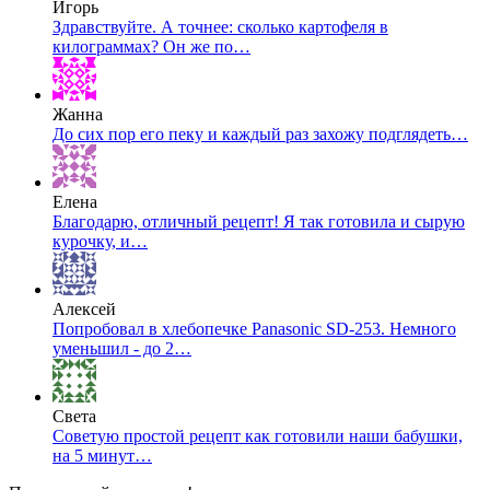
Игорь
Здравствуйте. А точнее: сколько картофеля в
килограммах? Он же по…
Жанна
До сих пор его пеку и каждый раз захожу подглядеть…
Елена
Благодарю, отличный рецепт! Я так готовила и сырую
курочку, и…
Алексей
Попробовал в хлебопечке Panasonic SD-253. Немного
уменьшил - до 2…
Света
Советую простой рецепт как готовили наши бабушки,
на 5 минут…