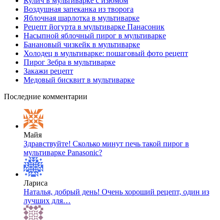
Кулич в мультиварке с изюмом
Воздушная запеканка из творога
Яблочная шарлотка в мультиварке
Рецепт йогурта в мультиварке Панасоник
Насыпной яблочный пирог в мультиварке
Банановый чизкейк в мультиварке
Холодец в мультиварке: пошаговый фото рецепт
Пирог Зебра в мультиварке
Закажи рецепт
Медовый бисквит в мультиварке
Последние комментарии
Майя
Здравствуйте! Сколько минут печь такой пирог в
мультиварке Panasonic?
Лариса
Наталья, добрый день! Очень хороший рецепт, один из
лучших для…