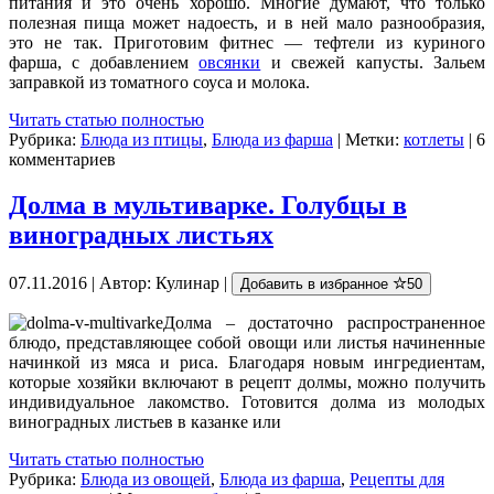
питания и это очень хорошо. Многие думают, что только
полезная пища может надоесть, и в ней мало разнообразия,
это не так. Приготовим фитнес — тефтели из куриного
фарша, с добавлением
овсянки
и свежей капусты. Зальем
заправкой из томатного соуса и молока.
Читать статью полностью
Рубрика:
Блюда из птицы
,
Блюда из фарша
| Метки:
котлеты
| 6
комментариев
Долма в мультиварке. Голубцы в
виноградных листьях
07.11.2016 | Автор: Кулинар |
Добавить в избранное
50
Долма – достаточно распространенное
блюдо, представляющее собой овощи или листья начиненные
начинкой из мяса и риса. Благодаря новым ингредиентам,
которые хозяйки включают в рецепт долмы, можно получить
индивидуальное лакомство. Готовится долма из молодых
виноградных листьев в казанке или
Читать статью полностью
Рубрика:
Блюда из овощей
,
Блюда из фарша
,
Рецепты для