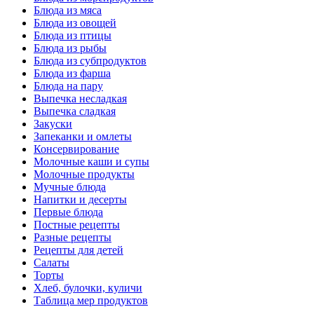
Блюда из мяса
Блюда из овощей
Блюда из птицы
Блюда из рыбы
Блюда из субпродуктов
Блюда из фарша
Блюда на пару
Выпечка несладкая
Выпечка сладкая
Закуски
Запеканки и омлеты
Консервирование
Молочные каши и супы
Молочные продукты
Мучные блюда
Напитки и десерты
Первые блюда
Постные рецепты
Разные рецепты
Рецепты для детей
Салаты
Торты
Хлеб, булочки, куличи
Таблица мер продуктов