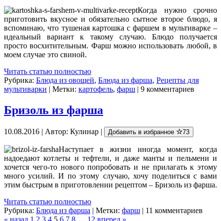
Когда нужно срочно
приготовить вкусное и обязательно сытное второе блюдо, я
вспоминаю, что тушеная картошка с фаршем в мультиварке –
идеальный вариант к такому случаю. Блюдо получается
просто восхитительным. Фарш можно использовать любой, в
моем случае это свиной.
Читать статью полностью
Рубрика:
Блюда из овощей
,
Блюда из фарша
,
Рецепты для
мультиварки
| Метки:
картофель
,
фарш
| 9 комментариев
Бризоль из фарша
10.08.2016 | Автор: Кулинар |
Добавить в избранное
73
Наступает в жизни иногда момент, когда
надоедают котлеты и тефтели, и даже манты и пельмени и
хочется чего-то нового попробовать и не прилагать к этому
много усилий. И по этому случаю, хочу поделиться с вами
этим быстрым в приготовлении рецептом – Бризоль из фарша.
Читать статью полностью
Рубрика:
Блюда из фарша
| Метки:
фарш
| 11 комментариев
« назад
1
2
3
4
5
6
7
8
…
12
вперед »