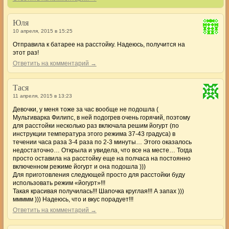
Юля
10 апреля, 2015 в 15:25
Отправила к батарее на расстойку. Надеюсь, получится на
этот раз!
Ответить на комментарий →
Тася
11 апреля, 2015 в 13:23
Девочки, у меня тоже за час вообще не подошла (
Мультиварка Филипс, в ней подогрев очень горячий, поэтому
для расстойки несколько раз включала решим йогурт (по
инструкции температура этого режима 37-43 градуса) в
течении часа раза 3-4 раза по 2-3 минуты… Этого оказалось
недостаточно… Открыла и увидела, что все на месте… Тогда
просто оставила на расстойку еще на полчаса на постоянно
включенном режиме йогурт и она подошла )))
Для приготовления следующей просто для расстойки буду
использовать режим «йогурт»!!!
Такая красивая получилась!!! Шапочка круглая!!! А запах )))
ммммм ))) Надеюсь, что и вкус порадует!!!
Ответить на комментарий →