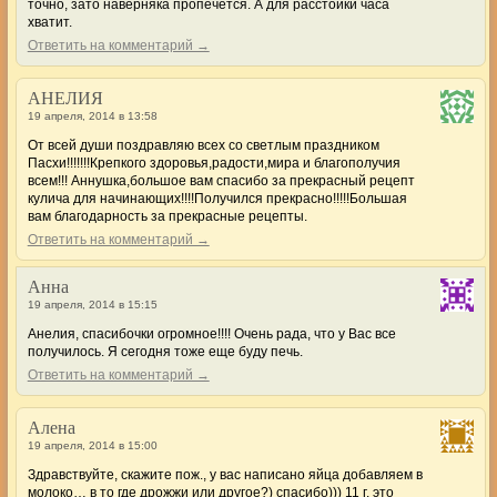
точно, зато наверняка пропечется. А для расстойки часа
хватит.
Ответить на комментарий →
AНЕЛИЯ
19 апреля, 2014 в 13:58
От всей души поздравляю всех со светлым праздником
Пасхи!!!!!!!Крепкого здоровья,радости,мира и благополучия
всем!!! Аннушка,большое вам спасибо за прекрасный рецепт
кулича для начинающих!!!!Получился прекрасно!!!!!Большая
вам благодарность за прекрасные рецепты.
Ответить на комментарий →
Анна
19 апреля, 2014 в 15:15
Анелия, спасибочки огромное!!!! Очень рада, что у Вас все
получилось. Я сегодня тоже еще буду печь.
Ответить на комментарий →
Алена
19 апреля, 2014 в 15:00
Здравствуйте, скажите пож., у вас написано яйца добавляем в
молоко… в то где дрожжи или другое?) спасибо))) 11 г. это