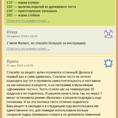
170° — жарка в кляре
155° — выпечка изделий из дрожжевого теста
130° — приготовление запеканок
165° — жарка стейков
Ответить на комментарий →
Юлия
29 апреля, 2016 в 16:24
У меня Филипс, но спасибо большое за инструкцию)
Ответить на комментарий →
Ирина
01 мая, 2016 в 16:28
Спасибо за рецепт, кулич получился отличный! Делала в
первый раз и сама удивилась. Сначала тесто не хотело
подходить (ну тут я проявила самостоятельность и поставила
не как написано в рецепте, а на программу в мультиварке
«Дрожжевое тесто»). Тесто стояло час на температуре 35
градусов и не поднялось. Я решила начать печь так, но через 7
минут остановила режим «Выпечка» и решила подождать еще
полчасика. И за эти полчаса тесто отлично поднялось.
Ваш рецепт в закладки и в следующем году воспользуюсь им.
единственное что, для помадки использовала больше
сахарной пудры (примерно стакан) и не добавляла лимонный