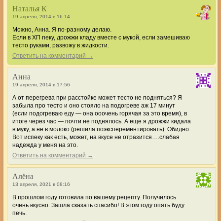
Наталья К
19 апреля, 2014 в 16:14
Можно, Анна. Я по-разному делаю.
Если в ХП пеку, дрожжи кладу вместе с мукой, если замешиваю
тесто руками, развожу в жидкости.
Ответить на комментарий →
Анна
19 апреля, 2014 в 17:56
А от перегрева при расстойке может тесто не подняться? Я
забыла про тесто и оно стояло на подогреве аж 17 минут
(если подогреваю еду — она ооочень горячая за это время), в
итоге через час — почти не поднялось. А еще я дрожжи кидала
в муку, а не в молоко (решила поэксперементировать). Обидно.
Вот испеку как есть, может, на вкусе не отразится….слабая
надежда у меня на это.
Ответить на комментарий →
Алёна
13 апреля, 2021 в 08:16
В прошлом году готовила по вашему рецепту. Получилось
очень вкусно. Зашла сказать спасибо! В этом году опять буду
печь.