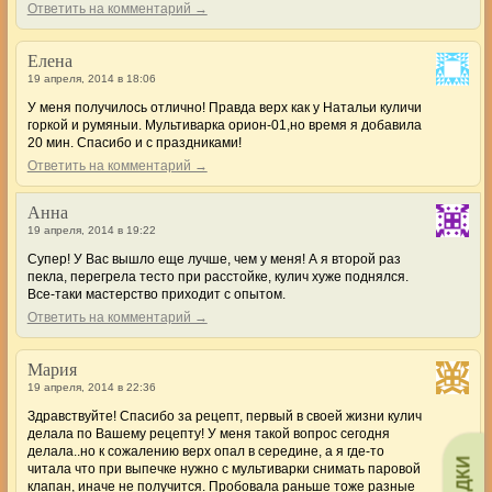
Ответить на комментарий →
Елена
19 апреля, 2014 в 18:06
У меня получилось отлично! Правда верх как у Натальи куличи
горкой и румяныи. Мультиварка орион-01,но время я добавила
20 мин. Спасибо и с праздниками!
Ответить на комментарий →
Анна
19 апреля, 2014 в 19:22
Супер! У Вас вышло еще лучше, чем у меня! А я второй раз
пекла, перегрела тесто при расстойке, кулич хуже поднялся.
Все-таки мастерство приходит с опытом.
Ответить на комментарий →
Мария
19 апреля, 2014 в 22:36
Здравствуйте! Спасибо за рецепт, первый в своей жизни кулич
делала по Вашему рецепту! У меня такой вопрос сегодня
делала..но к сожалению верх опал в середине, а я где-то
читала что при выпечке нужно с мультиварки снимать паровой
клапан, иначе не получится. Пробовала раньше тоже разные