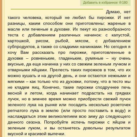
Добавить в избранное
180
Думаю, нет
такого человека, который не любил бы пирожки. И нет
разницы, каким способом они приготовлены: жареные в
масле или печеные в духовке. Их пекут из разнообразного
теста с добавлением различных начинок: с капустой,
картошкой, рисом, рыбой, мясом, с добавлением
субпродуктов
, а также
со сладкими
начинками. Но сегодня я
хочу Вам рассказать про пирожки, приготовленные в
духовке
– ровненькие, гладенькие, румяные – ну очень
вкусные, да еще начинка у них со свежим зеленым лучком и
отварными яйцами. Прелесть таких пирожков в том, что их
можно кушать и на другой день, и они остаются нежными и
мягкими – как только что из духовки, потому, что в тесто мы
не кладем яиц. Конечно, такие пирожки сподручнее печь
весной и летом, когда начинает подрастать на грядках
лучок, но в зимнее время можно приобрести свежий пучок
зеленого лука на рынке или посадить несколько розеточек
репчатого лука в землю (или просто поставить в воду) и
наслаждаться этим великолепием всю зиму до следующего
дачного сезона. Попробуйте испечь
пирожки с яйцом и
зеленым луком
, и вы останетесь довольны результатом
вкусной и красивой выпечки.