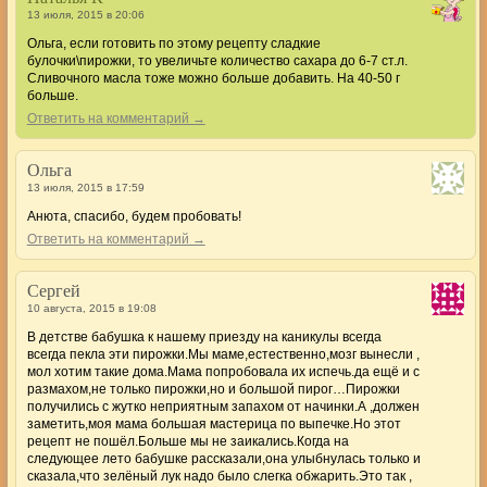
13 июля, 2015 в 20:06
Ольга, если готовить по этому рецепту сладкие
булочки\пирожки, то увеличьте количество сахара до 6-7 ст.л.
Сливочного масла тоже можно больше добавить. На 40-50 г
больше.
Ответить на комментарий →
Ольга
13 июля, 2015 в 17:59
Анюта, спасибо, будем пробовать!
Ответить на комментарий →
Сергей
10 августа, 2015 в 19:08
В детстве бабушка к нашему приезду на каникулы всегда
всегда пекла эти пирожки.Мы маме,естественно,мозг вынесли ,
мол хотим такие дома.Мама попробовала их испечь.да ещё и с
размахом,не только пирожки,но и большой пирог…Пирожки
получились с жутко неприятным запахом от начинки.А ,должен
заметить,моя мама большая мастерица по выпечке.Но этот
рецепт не пошёл.Больше мы не заикались.Когда на
следующее лето бабушке рассказали,она улыбнулась только и
сказала,что зелёный лук надо было слегка обжарить.Это так ,