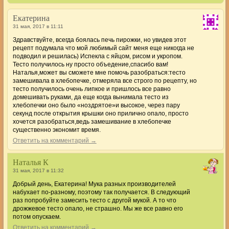
Екатерина
31 мая, 2017 в 11:11
Здравствуйте, всегда боялась печь пирожки, но увидев этот
рецепт подумала что мой любимый сайт меня еще никогда не
подводил и решилась) Испекла с яйцом, рисом и укропом.
Тесто получилось ну просто объедение,спасибо вам!
Наталья,может вы сможете мне помочь разобраться:тесто
замешивала в хлебопечке, отмеряла все строго по рецепту, но
тесто получилось очень липкое и пришлось все равно
домешивать руками, да еще когда вынимала тесто из
хлебопечки оно было «ноздрятое»и высокое, через пару
секунд после открытия крышки оно прилично опало, просто
хочется разобраться,ведь замешивание в хлебопечке
существенно экономит время.
Ответить на комментарий →
Наталья К
31 мая, 2017 в 11:32
Добрый день, Екатерина! Мука разных производителей
набухает по-разному, поэтому так получается. В следующий
раз попробуйте замесить тесто с другой мукой. А то что
дрожжевое тесто опало, не страшно. Мы же все равно его
потом опускаем.
Ответить на комментарий →