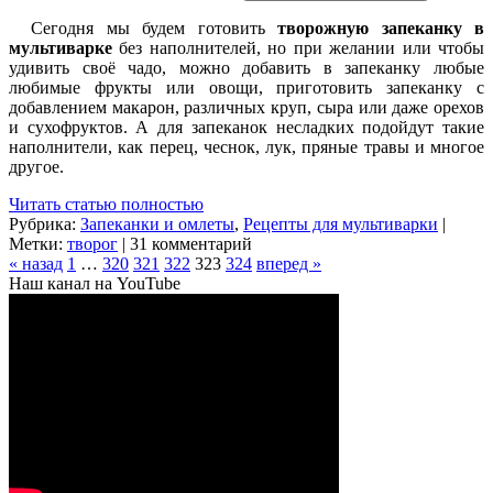
Сегодня мы будем готовить
творожную запеканку в
мультиварке
без наполнителей, но при желании или чтобы
удивить своё чадо, можно добавить в запеканку любые
любимые фрукты или овощи, приготовить запеканку с
добавлением макарон, различных круп, сыра или даже орехов
и сухофруктов. А для запеканок несладких подойдут такие
наполнители, как перец, чеснок, лук, пряные травы и многое
другое.
Читать статью полностью
Рубрика:
Запеканки и омлеты
,
Рецепты для мультиварки
|
Метки:
творог
| 31 комментарий
« назад
1
…
320
321
322
323
324
вперед »
Наш канал на YouTube