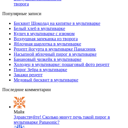
творога
Популярные записи
Бисквит Шоколад на кипятке в мультиварке
Белый хлеб в мультиварке
Кулич в мультиварке с изюмом
Воздушная запеканка из творога
Яблочная шарлотка в мультиварке
Рецепт йогурта в мультиварке Панасоник
Насыпной яблочный пирог в мультиварке
Банановый чизкейк в мультиварке
Холодец в мультиварке: пошаговый фото рецепт
Пирог Зебра в мультиварке
Закажи рецепт
Медовый бисквит в мультиварке
Последние комментарии
Майя
Здравствуйте! Сколько минут печь такой пирог в
мультиварке Panasonic?