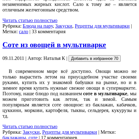
незаменимых жирных кислот. Сало к тому же – является
отличным желчегонным средством.
Читать статью полностью
Рубрика:
Блюда на пару
,
Закуски
,
Рецепты для мультиварки
|
Метки:
сало
| 33 комментария
Соте из овощей в мультиварке
09.11.2011 | Автор: Наталья К |
Добавить в избранное
70
В современном мире всё доступно. Овощи можно не
только вырастить летом на приусадебном участке своими
руками, купить их у знакомой бабушки на рынке, но и в
зимнее время купить нужные свежие овощи в супермаркете.
Поэтому, наше блюдо под названием
соте в мультиварке
, мы
можем приготовить как летом, так и зимой. Самым
популярным является соте овощное: из баклажан, кабачков,
цуккини, моркови, картофеля, тыквы, сельдерея, кукурузы и
тд.
Читать статью полностью
Рубрика:
Закуски
,
Рецепты для мультиварки
| Метки:
баклажаны
,
соте
| 17 комментариев