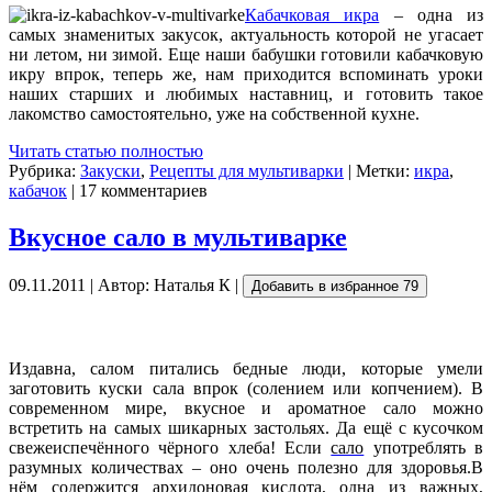
Кабачковая икра
– одна из
самых знаменитых закусок, актуальность которой не угасает
ни летом, ни зимой. Еще наши бабушки готовили кабачковую
икру впрок, теперь же, нам приходится вспоминать уроки
наших старших и любимых наставниц, и готовить такое
лакомство самостоятельно, уже на собственной кухне.
Читать статью полностью
Рубрика:
Закуски
,
Рецепты для мультиварки
| Метки:
икра
,
кабачок
| 17 комментариев
Вкусное сало в мультиварке
09.11.2011 | Автор: Наталья К |
Добавить в избранное
79
Издавна, салом питались бедные люди, которые умели
заготовить куски сала впрок (солением или копчением). В
современном мире, вкусное и ароматное сало можно
встретить на самых шикарных застольях. Да ещё с кусочком
свежеиспечённого чёрного хлеба! Если
сало
употреблять в
разумных количествах – оно очень полезно для здоровья.В
нём содержится архидоновая кислота, одна из важных,